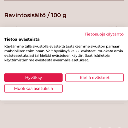
Ravintosisältö / 100 g
Energiaa
376 kcal
Tietosuojakäytäntö
Rasvaa
8.3 g
Tietoa evästeistä
Käytämme tällä sivustolla evästeitä taataksemme sivuston parhaan
josta tyydyttynyttä rasvaa
1.4 g
mahdollisen toiminnan. Voit hyväksyä kaikki evästeet, muokata omia
evästeasetuksiasi tai kieltää evästeiden käytön. Saat lisätietoja
Hiilihydraatteja
59 g
käyttämistämme evästeistä avaamalla asetukset.
josta sokereita
14 g
Hyväksy
Kiellä evästeet
Kuitua
9 g
Proteiinia
12 g
Muokkaa asetuksia
Suolaa
0.1 g