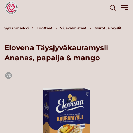
Sydänmerkki
Tuotteet
Viljavalmisteet
Murot ja myslit
Elovena Täysjyväkauramysli
Ananas, papaija & mango
VE