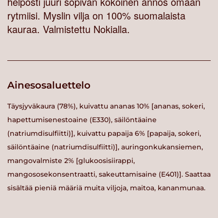
helposti juuri sopivan kokoinen annos omaan
rytmiisi. Myslin vilja on 100% suomalaista
kauraa. Valmistettu Nokialla.
Ainesosaluettelo
Täysjyväkaura (78%), kuivattu ananas 10% [ananas, sokeri,
hapettumisenestoaine (E330), säilöntäaine
(natriumdisulfiitti)], kuivattu papaija 6% [papaija, sokeri,
säilöntäaine (natriumdisulfiitti)], auringonkukansiemen,
mangovalmiste 2% [glukoosisiirappi,
mangososekonsentraatti, sakeuttamisaine (E401)]. Saattaa
sisältää pieniä määriä muita viljoja, maitoa, kananmunaa.