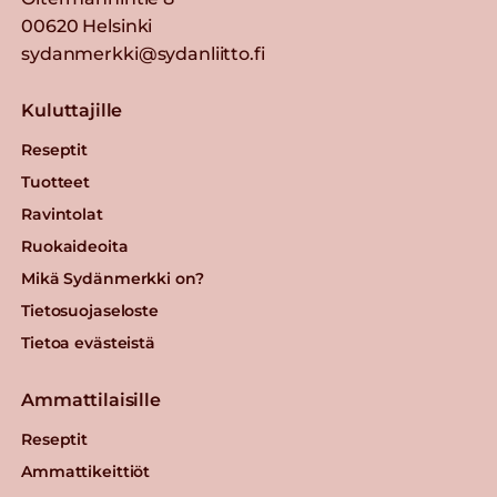
00620 Helsinki
sydanmerkki@sydanliitto.fi
Kuluttajille
Reseptit
Tuotteet
Ravintolat
Ruokaideoita
Mikä Sydänmerkki on?
Tietosuojaseloste
Tietoa evästeistä
Ammattilaisille
Reseptit
Ammattikeittiöt