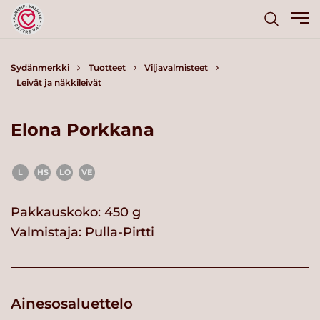
Sydänmerkki
Tuotteet
Viljavalmisteet
Leivät ja näkkileivät
Elona Porkkana
L
HS
LO
VE
Pakkauskoko: 450 g
Valmistaja:
Pulla-Pirtti
Ainesosaluettelo