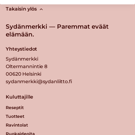
Takaisin ylös
Sydänmerkki — Paremmat eväät
elämään.
Yhteystiedot
Sydänmerkki
Oltermannintie 8
00620 Helsinki
sydanmerkki@sydanliitto.fi
Kuluttajille
Reseptit
Tuotteet
Ravintolat
Ruokaideoita