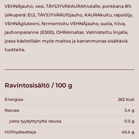
VEHNÄjauho, vesi, TÄYSJYVÄKAURAhiutalle, porkkana 8%
(alkuperä: EU), TÄYSJYVÄRUISjauho, KAURAkuitu, rapsiöljy,
VEHNÄgluteeni, fermentoitu VEHNÄjauho, suola, hiiva,
jauhonparanne (E300), OHRAmallas. Valmistettu linjalla,
jossa käsitellään myös maitoa ja kananmunaa sisältäviä
tuotteita.
Ravintosisältö / 100 g
Energiaa
262 kcal
Rasvaa
3.4 g
josta tyydyttynyttä rasvaa
0.5 g
Hiilihydraatteja
45.4 g