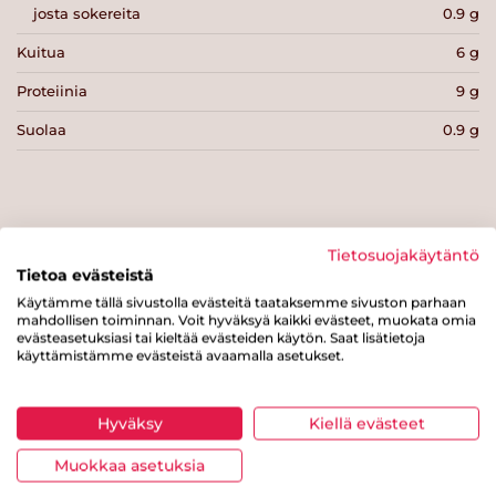
josta sokereita
0.9 g
Kuitua
6 g
Proteiinia
9 g
Suolaa
0.9 g
Tietosuojakäytäntö
Tulosta sivu
Jaa tuote
Tietoa evästeistä
Käytämme tällä sivustolla evästeitä taataksemme sivuston parhaan
mahdollisen toiminnan. Voit hyväksyä kaikki evästeet, muokata omia
evästeasetuksiasi tai kieltää evästeiden käytön. Saat lisätietoja
käyttämistämme evästeistä avaamalla asetukset.
Hyväksy
Kiellä evästeet
Tästä merkistä tunnistat
Muokkaa asetuksia
Sydänmerkki-tuotteen