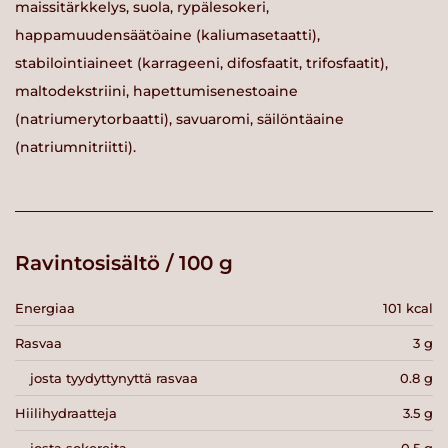
maissitärkkelys, suola, rypälesokeri,
happamuudensäätöaine (kaliumasetaatti),
stabilointiaineet (karrageeni, difosfaatit, trifosfaatit),
maltodekstriini, hapettumisenestoaine
(natriumerytorbaatti), savuaromi, säilöntäaine
(natriumnitriitti).
Ravintosisältö / 100 g
Energiaa
101 kcal
Rasvaa
3 g
josta tyydyttynyttä rasvaa
0.8 g
Hiilihydraatteja
3.5 g
josta sokereita
0.5 g