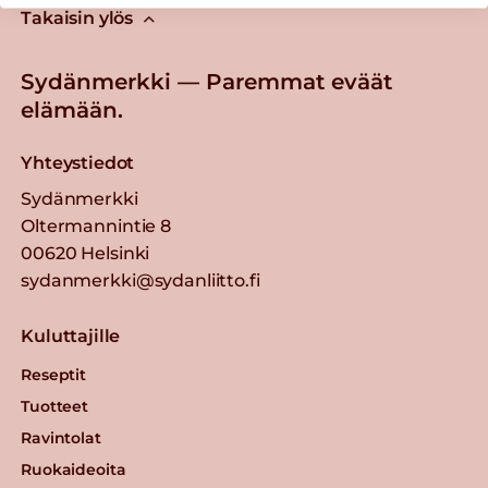
Takaisin ylös
Sydänmerkki — Paremmat eväät
elämään.
Yhteystiedot
Sydänmerkki
Oltermannintie 8
00620 Helsinki
sydanmerkki@sydanliitto.fi
Kuluttajille
Reseptit
Tuotteet
Ravintolat
Ruokaideoita