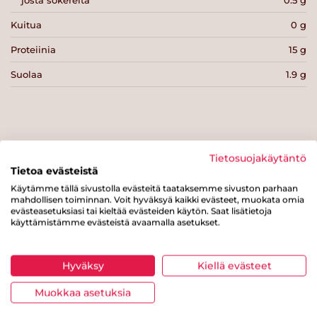
Kuitua
0 g
Proteiinia
15 g
Suolaa
1.9 g
Tulosta sivu
Jaa tuote
Tietosuojakäytäntö
Tietoa evästeistä
Käytämme tällä sivustolla evästeitä taataksemme sivuston parhaan
mahdollisen toiminnan. Voit hyväksyä kaikki evästeet, muokata omia
evästeasetuksiasi tai kieltää evästeiden käytön. Saat lisätietoja
käyttämistämme evästeistä avaamalla asetukset.
Hyväksy
Kiellä evästeet
Tästä merkistä tunnistat
Muokkaa asetuksia
Sydänmerkki-tuotteen