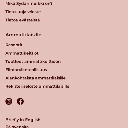
Mikä Sydänmerkki on?
Tietosuojaseloste
Tietoa evästeistä
Ammattilaisille
Reseptit
Ammattikeittiöt
Tuotteet ammattikeittiöön
Elintarviketeollisuus
Ajankohtaista ammattilaisille
Rekisteriseloste ammattilaisille
Briefly in English
På svenska