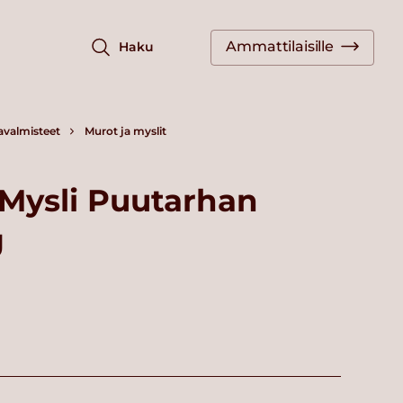
Ammattilaisille
Haku
javalmisteet
Murot ja myslit
 Mysli Puutarhan
g