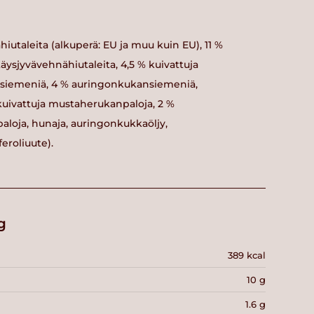
hiutaleita (alkuperä: EU ja muu kuin EU), 11 %
täysjyvävehnähiutaleita, 4,5 % kuivattuja
nsiemeniä, 4 % auringonkukansiemeniä,
ekuivattuja mustaherukanpaloja, 2 %
aloja, hunaja, auringonkukkaöljy,
eroliuute).
g
389 kcal
10 g
1.6 g