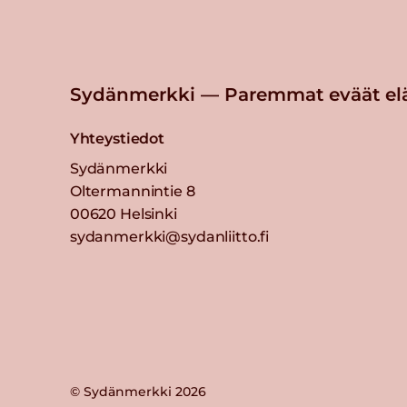
Sydänmerkki — Paremmat eväät el
Yhteystiedot
Sydänmerkki
Oltermannintie 8
00620 Helsinki
sydanmerkki@sydanliitto.fi
© Sydänmerkki 2026