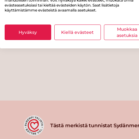
mahdollisen toiminnan. Voit hyväksyä kaikki evästeet, muokata omia
evästeasetuksiasi tai kieltää evästeiden käytön. Saat lisätietoja
käyttämistämme evästeistä avaamalla asetukset.
Muokkaa
Hyväksy
Kiellä evästeet
asetuksia
Tästä merkistä tunnistat Sydänmer