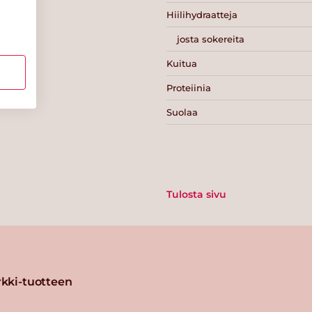
Hiilihydraatteja
josta sokereita
Kuitua
Proteiinia
Suolaa
Tulosta sivu
kki-tuotteen