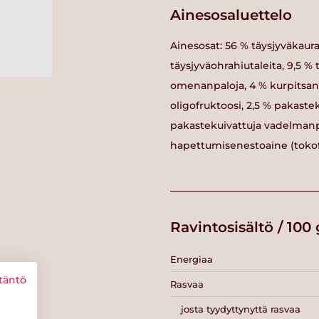
Ainesosaluettelo
Ainesosat: 56 % täysjyväkaura
täysjyväohrahiutaleita, 9,5 % 
omenanpaloja, 4 % kurpitsa
oligofruktoosi, 2,5 % pakast
pakastekuivattuja vadelmanp
hapettumisenestoaine (tokof
Ravintosisältö / 100 
Energiaa
täntö
Rasvaa
josta tyydyttynyttä rasvaa