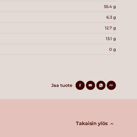
55.4 g
6.3 g
12.7 g
13.1 g
0 g
Jaa tuote
Takaisin ylös