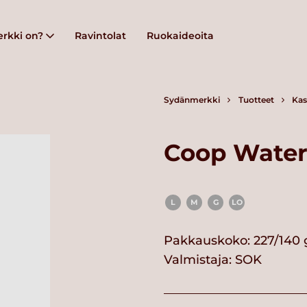
rkki on?
Ravintolat
Ruokaideoita
Sydänmerkki
Tuotteet
Kas
Coop Water
L
M
G
LO
Pakkauskoko: 227/140 
Valmistaja:
SOK