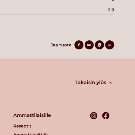
0 g
Jaa tuote
Takaisin ylös
Ammattilaisille
Reseptit
Ammattikeittiöt