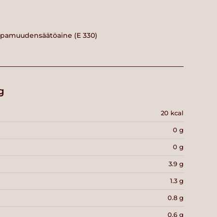
happamuudensäätöaine (E 330)
g
20 kcal
0 g
0 g
3.9 g
1.3 g
0.8 g
0.6 g