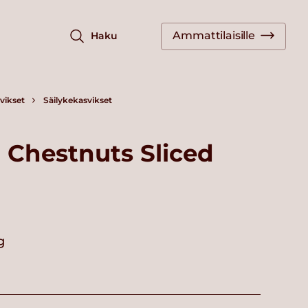
Ammattilaisille
Haku
vikset
Säilykekasvikset
 Chestnuts Sliced
g