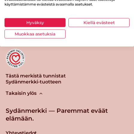
käyttämistämme evästeistä avaamalla asetukset.
Tulosta sivu
Jaa tuote
Hyväksy
Kiellä evästeet
Muokkaa asetuksia
Tästä merkistä tunnistat
Sydänmerkki-tuotteen
Takaisin ylös
Sydänmerkki — Paremmat eväät
elämään.
Yhteystiedot