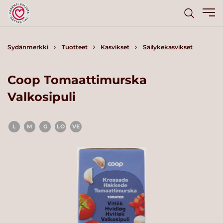
Sydänmerkki
Tuotteet
Kasvikset
Säilykekasvikset
Coop Tomaattimurska
Valkosipuli
L
M
G
LO
VE