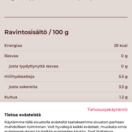
Ravintosisältö / 100 g
Energiaa
29 kcal
Rasvaa
0 g
josta tyydyttynyttä rasvaa
0 g
Hiilihydraatteja
5.5 g
josta sokereita
3.5 g
Kuitua
1.2 g
Proteiinia
1.1 g
Tietosuojakäytäntö
Tietoa evästeistä
Suolaa
0 g
Käytämme tällä sivustolla evästeitä taataksemme sivuston parhaan
mahdollisen toiminnan. Voit hyväksyä kaikki evästeet, muokata omia
evästeasetuksiasi tai kieltää evästeiden käytön. Saat lisätietoja