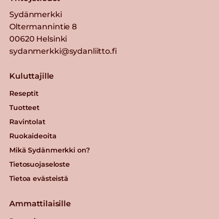
Sydänmerkki
Oltermannintie 8
00620 Helsinki
sydanmerkki@sydanliitto.fi
Kuluttajille
Reseptit
Tuotteet
Ravintolat
Ruokaideoita
Mikä Sydänmerkki on?
Tietosuojaseloste
Tietoa evästeistä
Ammattilaisille