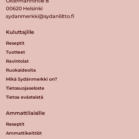
Oltermannintie 8
00620 Helsinki
sydanmerkki@sydanliitto.fi
Kuluttajille
Reseptit
Tuotteet
Ravintolat
Ruokaideoita
Mikä Sydänmerkki on?
Tietosuojaseloste
Tietoa evästeistä
Ammattilaisille
Reseptit
Ammattikeittiöt