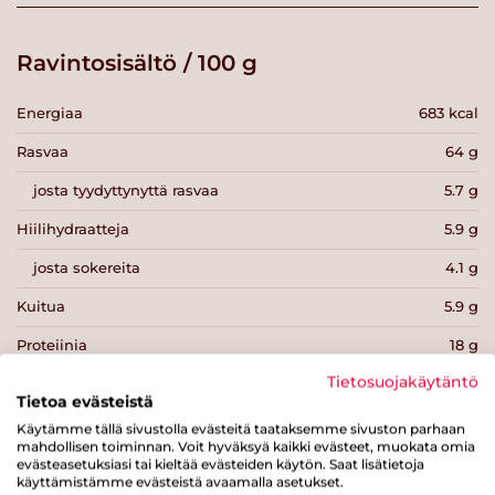
Ravintosisältö / 100 g
Energiaa
683 kcal
Rasvaa
64 g
josta tyydyttynyttä rasvaa
5.7 g
Hiilihydraatteja
5.9 g
josta sokereita
4.1 g
Kuitua
5.9 g
Proteiinia
18 g
Tietosuojakäytäntö
Suolaa
0.1 g
Tietoa evästeistä
Käytämme tällä sivustolla evästeitä taataksemme sivuston parhaan
mahdollisen toiminnan. Voit hyväksyä kaikki evästeet, muokata omia
evästeasetuksiasi tai kieltää evästeiden käytön. Saat lisätietoja
käyttämistämme evästeistä avaamalla asetukset.