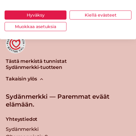
Tulosta sivu
Jaa tuote
Hyväksy
Kiellä evästeet
Muokkaa asetuksia
Tästä merkistä tunnistat
Sydänmerkki-tuotteen
Takaisin ylös
Sydänmerkki — Paremmat eväät
elämään.
Yhteystiedot
Sydänmerkki