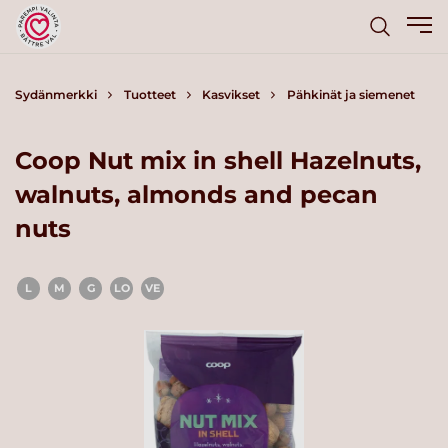
Sydänmerkki
Tuotteet
Kasvikset
Pähkinät ja siemenet
Coop Nut mix in shell Hazelnuts,
walnuts, almonds and pecan
nuts
L
M
G
LO
VE