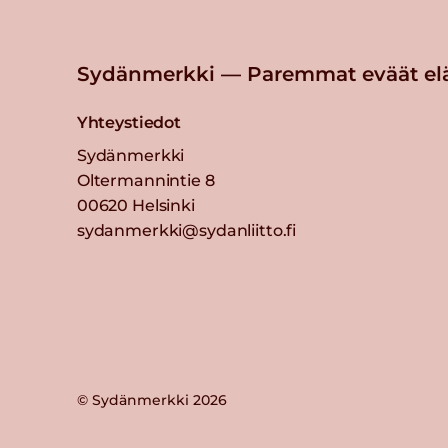
Sydänmerkki — Paremmat eväät el
Yhteystiedot
Sydänmerkki
Oltermannintie 8
00620 Helsinki
sydanmerkki@sydanliitto.fi
© Sydänmerkki 2026