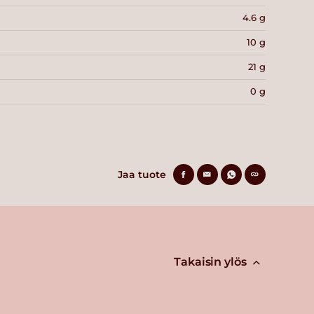
4.6 g
10 g
21 g
0 g
Jaa tuote
Takaisin ylös