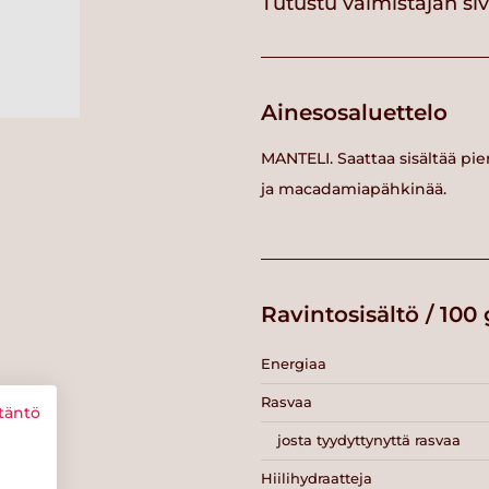
Tutustu valmistajan si
Ainesosaluettelo
MANTELI. Saattaa sisältää pie
ja macadamiapähkinää.
Ravintosisältö / 100 
Energiaa
Rasvaa
täntö
josta tyydyttynyttä rasvaa
Hiilihydraatteja