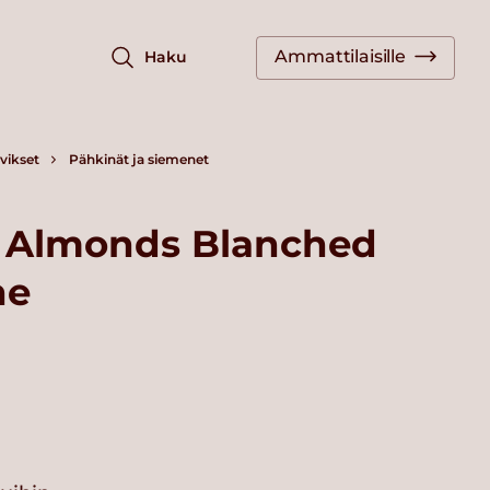
Ammattilaisille
Haku
vikset
Pähkinät ja siemenet
 Almonds Blanched
he