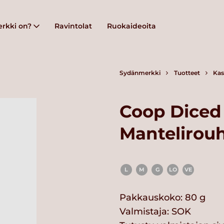
rkki on?
Ravintolat
Ruokaideoita
Sydänmerkki
Tuotteet
Kas
Coop Diced
Mantelirou
L
M
G
LO
VE
Pakkauskoko: 80 g
Valmistaja:
SOK