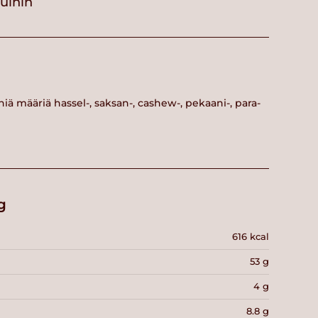
vuihin
niä määriä hassel-, saksan-, cashew-, pekaani-, para-
g
616 kcal
53 g
4 g
8.8 g