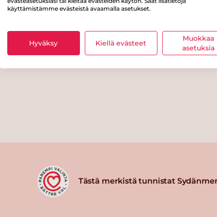
evästeasetuksiasi tai kieltää evästeiden käytön. Saat lisätietoja
käyttämistämme evästeistä avaamalla asetukset.
Muokkaa
Hyväksy
Kiellä evästeet
asetuksia
Tästä merkistä tunnistat Sydänmer