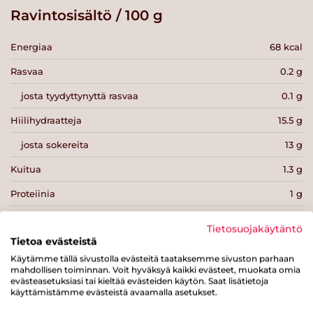
Ravintosisältö / 100 g
Energiaa
68 kcal
Rasvaa
0.2 g
josta tyydyttynyttä rasvaa
0.1 g
Hiilihydraatteja
15.5 g
josta sokereita
13 g
Kuitua
1.3 g
Proteiinia
1 g
Suolaa
0 g
Tietosuojakäytäntö
Tietoa evästeistä
Käytämme tällä sivustolla evästeitä taataksemme sivuston parhaan
mahdollisen toiminnan. Voit hyväksyä kaikki evästeet, muokata omia
evästeasetuksiasi tai kieltää evästeiden käytön. Saat lisätietoja
käyttämistämme evästeistä avaamalla asetukset.
Tulosta sivu
Jaa tuote