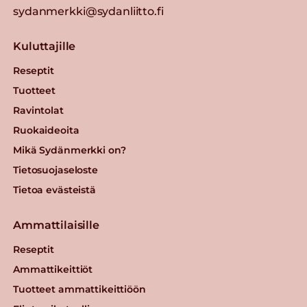
sydanmerkki@sydanliitto.fi
Kuluttajille
Reseptit
Tuotteet
Ravintolat
Ruokaideoita
Mikä Sydänmerkki on?
Tietosuojaseloste
Tietoa evästeistä
Ammattilaisille
Reseptit
Ammattikeittiöt
Tuotteet ammattikeittiöön