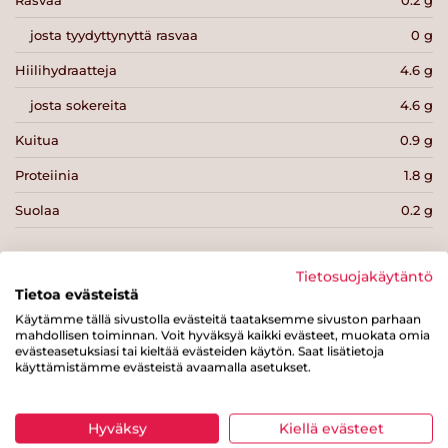
josta tyydyttynyttä rasvaa
0 g
Hiilihydraatteja
4.6 g
josta sokereita
4.6 g
Kuitua
0.9 g
Proteiinia
1.8 g
Suolaa
0.2 g
Tietosuojakäytäntö
Tietoa evästeistä
Käytämme tällä sivustolla evästeitä taataksemme sivuston parhaan
Tulosta sivu
Jaa tuote
mahdollisen toiminnan. Voit hyväksyä kaikki evästeet, muokata omia
evästeasetuksiasi tai kieltää evästeiden käytön. Saat lisätietoja
käyttämistämme evästeistä avaamalla asetukset.
Hyväksy
Kiellä evästeet