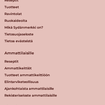
Reseptit
Tuotteet
Ravintolat
Ruokaideoita
Mikä Sydänmerkki on?
Tietosuojaseloste
Tietoa evästeistä
Ammattilaisille
Reseptit
Ammattikeittiöt
Tuotteet ammattikeittiöön
Elintarviketeollisuus
Ajankohtaista ammattilaisille
Rekisteriseloste ammattilaisille