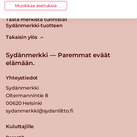
Muokkaa asetuksia
Tästä merkistä tunnistat
Sydänmerkki-tuotteen
Takaisin ylös
Sydänmerkki — Paremmat eväät
elämään.
Yhteystiedot
Sydänmerkki
Oltermannintie 8
00620 Helsinki
sydanmerkki@sydanliitto.fi
Kuluttajille