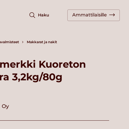
Ammattilaisille
Haku
avalmisteet
Makkarat ja nakit
nmerkki Kuoreton
a 3,2kg/80g
i Oy