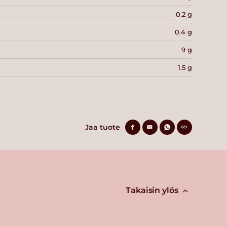
0.2 g
0.4 g
9 g
1.5 g
Jaa tuote
Takaisin ylös