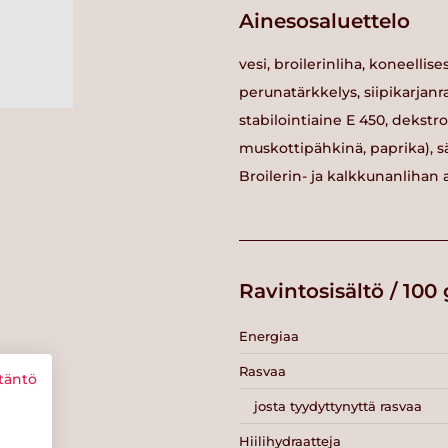
Ainesosaluettelo
vesi, broilerinliha, koneellise
perunatärkkelys, siipikarjanra
stabilointiaine E 450, dekst
muskottipähkinä, paprika), sä
Broilerin- ja kalkkunanlihan
Ravintosisältö / 100 
Energiaa
Rasvaa
täntö
josta tyydyttynyttä rasvaa
Hiilihydraatteja