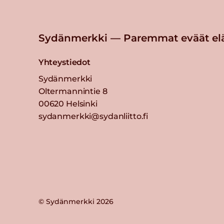
Sydänmerkki — Paremmat eväät el
Yhteystiedot
Sydänmerkki
Oltermannintie 8
00620 Helsinki
sydanmerkki@sydanliitto.fi
© Sydänmerkki 2026