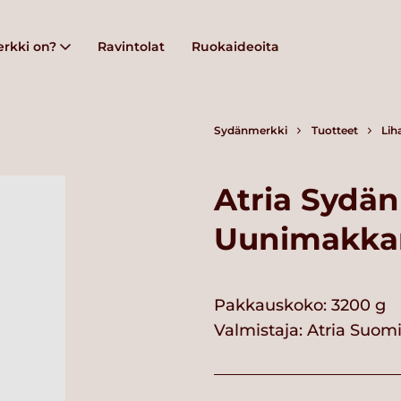
rkki on?
Ravintolat
Ruokaideoita
Sydänmerkki
Tuotteet
Lih
Atria Sydä
Uunimakkar
Pakkauskoko: 3200 g
Valmistaja:
Atria Suom