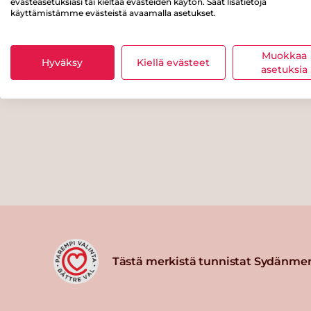
evästeasetuksiasi tai kieltää evästeiden käytön. Saat lisätietoja
käyttämistämme evästeistä avaamalla asetukset.
Muokkaa
Hyväksy
Kiellä evästeet
asetuksia
Tästä merkistä tunnistat Sydänmer