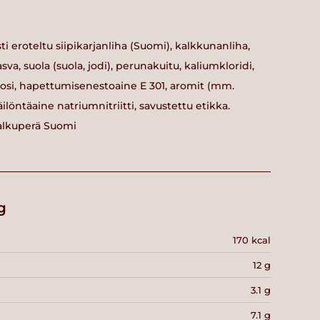
sti eroteltu siipikarjanliha (Suomi), kalkkunanliha,
sva, suola (suola, jodi), perunakuitu, kaliumkloridi,
roosi, hapettumisenestoaine E 301, aromit (mm.
ilöntäaine natriumnitriitti, savustettu etikka.
 alkuperä Suomi
g
170 kcal
12 g
3.1 g
7.1 g