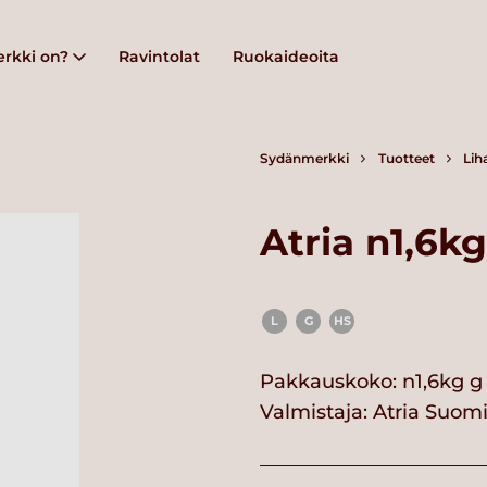
rkki on?
Ravintolat
Ruokaideoita
Sydänmerkki
Tuotteet
Lih
Atria n1,6k
L
G
HS
Pakkauskoko: n1,6kg g
Valmistaja:
Atria Suom