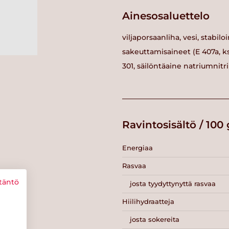
Ainesosaluettelo
viljaporsaanliha, vesi, stabiloi
sakeuttamisaineet (E 407a, 
301, säilöntäaine natriumnitr
Ravintosisältö / 100 
Energiaa
Rasvaa
täntö
josta tyydyttynyttä rasvaa
Hiilihydraatteja
josta sokereita