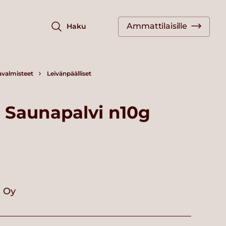
Ammattilaisille
Haku
avalmisteet
Leivänpäälliset
g Saunapalvi n10g
i Oy