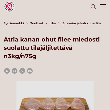
Sydänmerkki
Tuotteet
Liha
Broilerin- ja kalkkunanliha
Atria kanan ohut filee miedosti
suolattu tilajäljitettävä
n3kg/n75g
L
M
G
HS