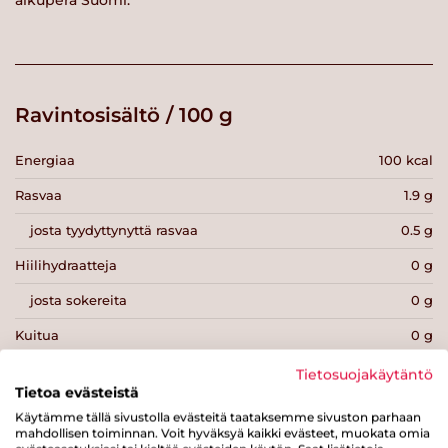
Ravintosisältö / 100 g
Energiaa
100 kcal
Rasvaa
1.9 g
josta tyydyttynyttä rasvaa
0.5 g
Hiilihydraatteja
0 g
josta sokereita
0 g
Kuitua
0 g
Proteiinia
21 g
Tietosuojakäytäntö
Tietoa evästeistä
Suolaa
0.7 g
Käytämme tällä sivustolla evästeitä taataksemme sivuston parhaan
mahdollisen toiminnan. Voit hyväksyä kaikki evästeet, muokata omia