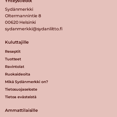
Yhteystiedot
Sydänmerkki
Oltermannintie 8
00620 Helsinki
sydanmerkki@sydanliitto.fi
Kuluttajille
Reseptit
Tuotteet
Ravintolat
Ruokaideoita
Mikä Sydänmerkki on?
Tietosuojaseloste
Tietoa evästeistä
Ammattilaisille