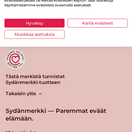
evästeasetuksiasi tai kieltää evästeiden käytön. Saat lisätietoja
käyttämistämme evästeistä avaamalla asetukset.
Tulosta sivu
Jaa tuote
Hyväksy
Kiellä evästeet
Muokkaa asetuksia
Tästä merkistä tunnistat
Sydänmerkki-tuotteen
Takaisin ylös
Sydänmerkki — Paremmat eväät
elämään.