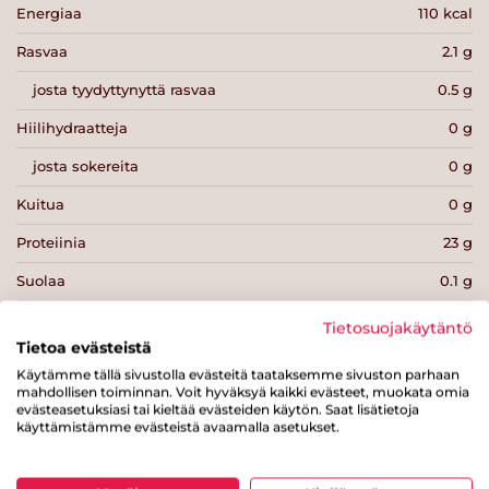
Energiaa
110 kcal
Rasvaa
2.1 g
josta tyydyttynyttä rasvaa
0.5 g
Hiilihydraatteja
0 g
josta sokereita
0 g
Kuitua
0 g
Proteiinia
23 g
Suolaa
0.1 g
Tietosuojakäytäntö
Tietoa evästeistä
Käytämme tällä sivustolla evästeitä taataksemme sivuston parhaan
mahdollisen toiminnan. Voit hyväksyä kaikki evästeet, muokata omia
Tulosta sivu
Jaa tuote
evästeasetuksiasi tai kieltää evästeiden käytön. Saat lisätietoja
käyttämistämme evästeistä avaamalla asetukset.