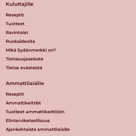
Kuluttajille
Reseptit
Tuotteet
Ravintolat
Ruokaideoita
Mikä Sydänmerkki on?
Tietosuojaseloste
Tietoa evästeistä
Ammattilaisille
Reseptit
Ammattikeittiöt
Tuotteet ammattikeittiöön
Elintarviketeollisuus
Ajankohtaista ammattilaisille