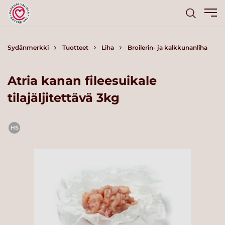
Sydänmerkki
Tuotteet
Liha
Broilerin- ja kalkkunanliha
Atria kanan fileesuikale
tilajäljitettävä 3kg
HS