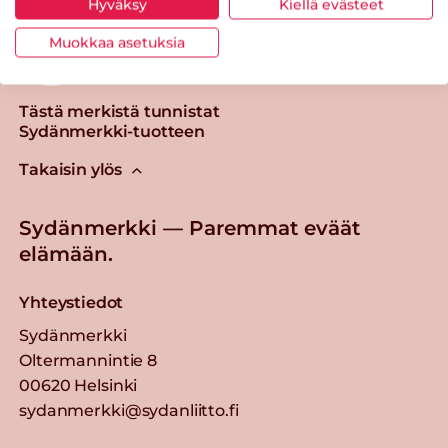
Hyväksy
Kiellä evästeet
Muokkaa asetuksia
Tästä merkistä tunnistat
Sydänmerkki-tuotteen
Takaisin ylös
Sydänmerkki — Paremmat eväät
elämään.
Yhteystiedot
Sydänmerkki
Oltermannintie 8
00620 Helsinki
sydanmerkki@sydanliitto.fi