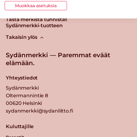
Muokkaa asetuksia
Tästä merkistä tunnistat
Sydänmerkki-tuotteen
Takaisin ylös
Sydänmerkki — Paremmat eväät
elämään.
Yhteystiedot
Sydänmerkki
Oltermannintie 8
00620 Helsinki
sydanmerkki@sydanliitto.fi
Kuluttajille