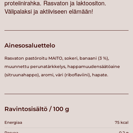
proteiinirahka. Rasvaton ja laktoositon.
Välipalaksi ja aktiiviseen elämään!
Ainesosaluettelo
Rasvaton pastöroitu MAITO, sokeri, banaani (3 %),
muunnettu perunatärkkelys, happamuudensäätöaine
(sitruunahappo), aromi, väri (riboflaviini), hapate.
Ravintosisältö / 100 g
Energiaa
75 kcal
Rasvaa
0.2 g