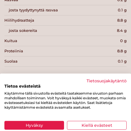
josta tyydyttynyttä rasvaa
0.1 g
Hiilihydraatteja
8.8 g
josta sokereita
8.4 g
Kuitua
0 g
Proteiinia
8.8 g
Suolaa
0.1 g
Tietosuojakäytäntö
Tietoa evästeistä
Käytämme tällä sivustolla evästeitä taataksemme sivuston parhaan
Tulosta sivu
Jaa tuote
mahdollisen toiminnan. Voit hyväksyä kaikki evästeet, muokata omia
evästeasetuksiasi tai kieltää evästeiden käytön. Saat lisätietoja
käyttämistämme evästeistä avaamalla asetukset.
Hyväksy
Kiellä evästeet