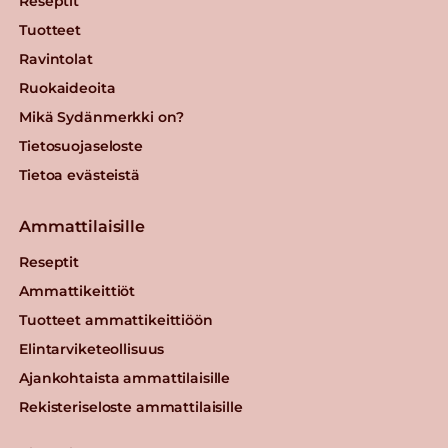
Reseptit
Tuotteet
Ravintolat
Ruokaideoita
Mikä Sydänmerkki on?
Tietosuojaseloste
Tietoa evästeistä
Ammattilaisille
Reseptit
Ammattikeittiöt
Tuotteet ammattikeittiöön
Elintarviketeollisuus
Ajankohtaista ammattilaisille
Rekisteriseloste ammattilaisille