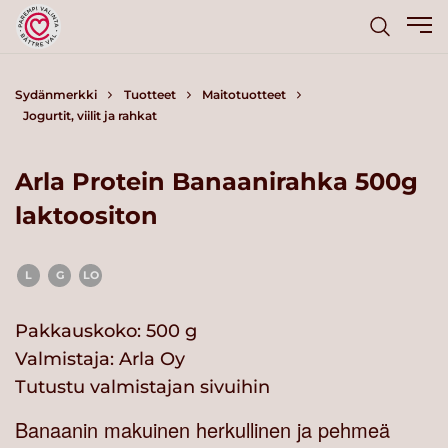
Sydänmerkki
Tuotteet
Maitotuotteet
Jogurtit, viilit ja rahkat
Arla Protein Banaanirahka 500g
laktoositon
L
G
LO
Pakkauskoko: 500 g
Valmistaja:
Arla Oy
Tutustu valmistajan sivuihin
Banaanin makuinen herkullinen ja pehmeä