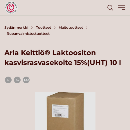
Sydänmerkki
Tuotteet
Maitotuotteet
Ruoanvalmistustuotteet
Arla Keittiö® Laktoositon
kasvisrasvasekoite 15%(UHT) 10 l
L
G
LO