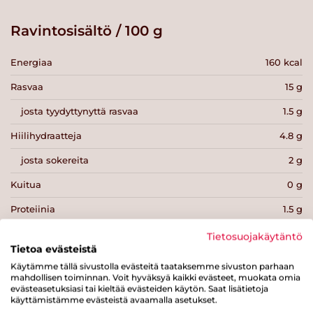
Ravintosisältö / 100 g
Energiaa
160 kcal
Rasvaa
15 g
josta tyydyttynyttä rasvaa
1.5 g
Hiilihydraatteja
4.8 g
josta sokereita
2 g
Kuitua
0 g
Proteiinia
1.5 g
Suolaa
0.1 g
Tietosuojakäytäntö
Tietoa evästeistä
Käytämme tällä sivustolla evästeitä taataksemme sivuston parhaan
mahdollisen toiminnan. Voit hyväksyä kaikki evästeet, muokata omia
evästeasetuksiasi tai kieltää evästeiden käytön. Saat lisätietoja
käyttämistämme evästeistä avaamalla asetukset.