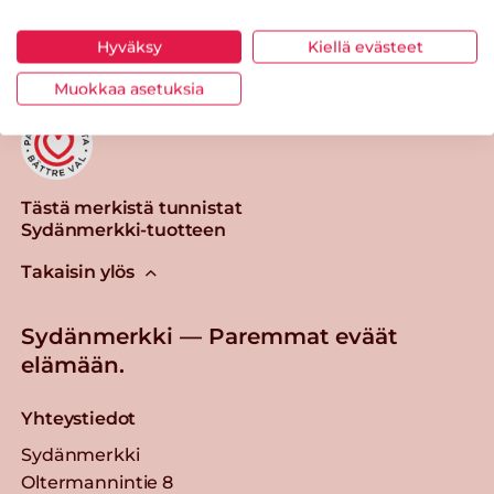
Tulosta sivu
Jaa tuote
Hyväksy
Kiellä evästeet
Muokkaa asetuksia
Tästä merkistä tunnistat
Sydänmerkki-tuotteen
Takaisin ylös
Sydänmerkki — Paremmat eväät
elämään.
Yhteystiedot
Sydänmerkki
Oltermannintie 8