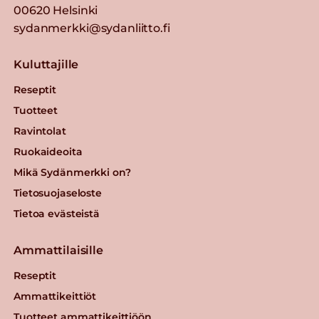
00620 Helsinki
sydanmerkki@sydanliitto.fi
Kuluttajille
Reseptit
Tuotteet
Ravintolat
Ruokaideoita
Mikä Sydänmerkki on?
Tietosuojaseloste
Tietoa evästeistä
Ammattilaisille
Reseptit
Ammattikeittiöt
Tuotteet ammattikeittiöön