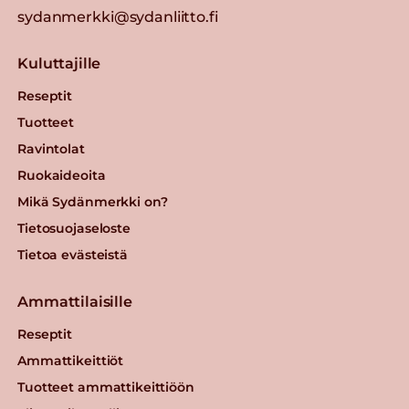
sydanmerkki@sydanliitto.fi
Kuluttajille
Reseptit
Tuotteet
Ravintolat
Ruokaideoita
Mikä Sydänmerkki on?
Tietosuojaseloste
Tietoa evästeistä
Ammattilaisille
Reseptit
Ammattikeittiöt
Tuotteet ammattikeittiöön