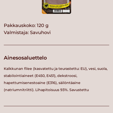
Pakkauskoko: 120 g
Valmistaja:
Savuhovi
Ainesosaluettelo
Kalkkunan filee (kasvatettu ja teurastettu: EU), vesi, suola,
stabilointiaineet (E450, E451), dekstroosi,
hapettumisenestoaine (E316), säilöntäaine
(natriumnitriitti). Lihapitoisuus 93%. Savustettu