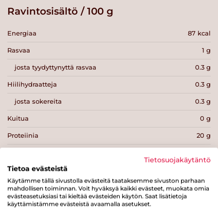
Ravintosisältö / 100 g
Energiaa
87 kcal
Rasvaa
1 g
josta tyydyttynyttä rasvaa
0.3 g
Hiilihydraatteja
0.3 g
josta sokereita
0.3 g
Kuitua
0 g
Proteiinia
20 g
Suolaa
1.9 g
Tietosuojakäytäntö
Tietoa evästeistä
Käytämme tällä sivustolla evästeitä taataksemme sivuston parhaan
mahdollisen toiminnan. Voit hyväksyä kaikki evästeet, muokata omia
evästeasetuksiasi tai kieltää evästeiden käytön. Saat lisätietoja
käyttämistämme evästeistä avaamalla asetukset.
Tulosta sivu
Jaa tuote