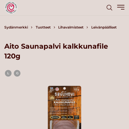
Sydänmerkki
Tuotteet
Lihavalmisteet
Leivänpäälliset
Aito Saunapalvi kalkkunafile
120g
L
G