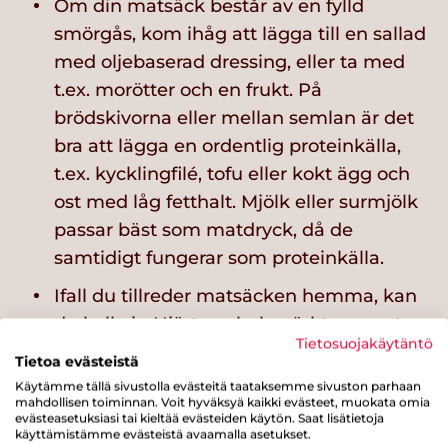
Om din matsäck består av en fylld
smörgås, kom ihåg att lägga till en sallad
med oljebaserad dressing, eller ta med
t.ex. morötter och en frukt. På
brödskivorna eller mellan semlan är det
bra att lägga en ordentlig proteinkälla,
t.ex. kycklingfilé, tofu eller kokt ägg och
ost med låg fetthalt. Mjölk eller surmjölk
passar bäst som matdryck, då de
samtidigt fungerar som proteinkälla.
Ifall du tillreder matsäcken hemma, kan
du kolla in
Hjärtsymbolsmärkta recept
,
Tietosuojakäytäntö
där kan du hitta nya, goda och
Tietoa evästeistä
hälsosamma receptalternativ.
Käytämme tällä sivustolla evästeitä taataksemme sivuston parhaan
mahdollisen toiminnan. Voit hyväksyä kaikki evästeet, muokata omia
evästeasetuksiasi tai kieltää evästeiden käytön. Saat lisätietoja
käyttämistämme evästeistä avaamalla asetukset.
Läs mer: Laatikainen R., Rannikko H.