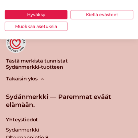
Toimistotyöläisen ruokapäivä, Talentum 2015.
Hyväksy
Kiellä evästeet
Muokkaa asetuksia
Tästä merkistä tunnistat
Sydänmerkki-tuotteen
Takaisin ylös
Sydänmerkki — Paremmat eväät
elämään.
Yhteystiedot
Sydänmerkki
Oltermannintie 8