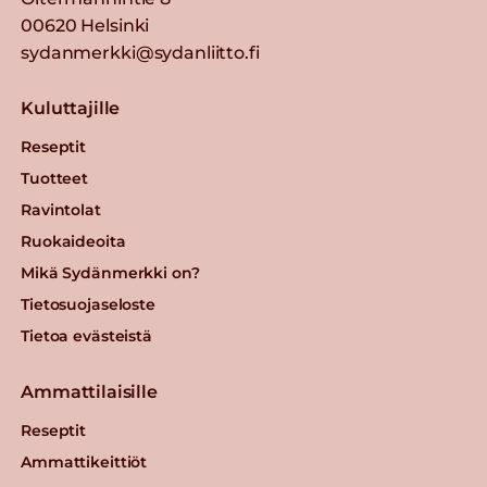
00620 Helsinki
sydanmerkki@sydanliitto.fi
Kuluttajille
Reseptit
Tuotteet
Ravintolat
Ruokaideoita
Mikä Sydänmerkki on?
Tietosuojaseloste
Tietoa evästeistä
Ammattilaisille
Reseptit
Ammattikeittiöt