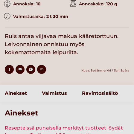
Annoksia:
10
Annoskoko:
120 g
Valmistusaika:
2 t 30 min
Ruis antaa viljavaa makua kääretorttuun.
Leivonnainen onnistuu myös
kokemattomalta leipurilta.
Kuva: Sydänmerkki / Sari Spåra
Ainekset
Valmistus
Ravintosisältö
Ainekset
Resepteissä punaisella merkityt tuotteet löydät