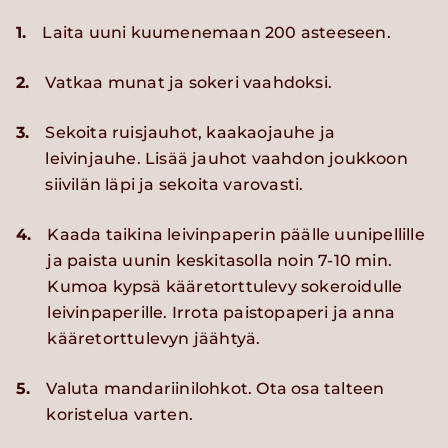
1.
Laita uuni kuumenemaan 200 asteeseen.
2.
Vatkaa munat ja sokeri vaahdoksi.
3.
Sekoita ruisjauhot, kaakaojauhe ja
leivinjauhe. Lisää jauhot vaahdon joukkoon
siivilän läpi ja sekoita varovasti.
4.
Kaada taikina leivinpaperin päälle uunipellille
ja paista uunin keskitasolla noin 7-10 min.
Kumoa kypsä kääretorttulevy sokeroidulle
leivinpaperille. Irrota paistopaperi ja anna
kääretorttulevyn jäähtyä.
5.
Valuta mandariinilohkot. Ota osa talteen
koristelua varten.