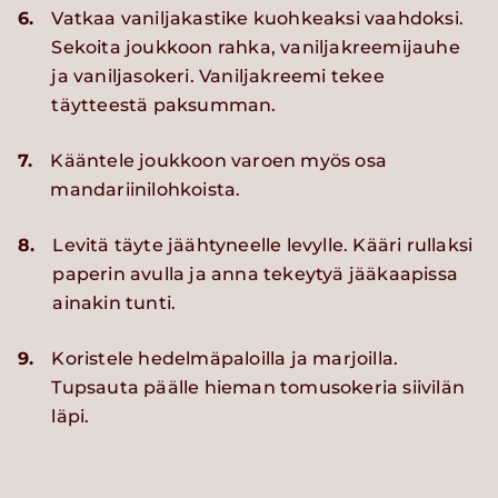
6.
Vatkaa vaniljakastike kuohkeaksi vaahdoksi.
Sekoita joukkoon rahka, vaniljakreemijauhe
ja vaniljasokeri. Vaniljakreemi tekee
täytteestä paksumman.
7.
Kääntele joukkoon varoen myös osa
mandariinilohkoista.
8.
Levitä täyte jäähtyneelle levylle. Kääri rullaksi
paperin avulla ja anna tekeytyä jääkaapissa
ainakin tunti.
9.
Koristele hedelmäpaloilla ja marjoilla.
Tupsauta päälle hieman tomusokeria siivilän
läpi.