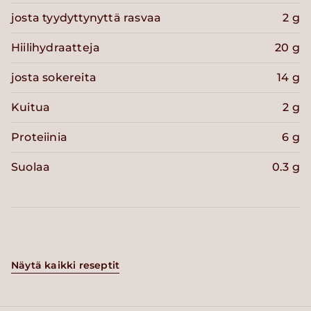
josta tyydyttynyttä rasvaa
2 g
Hiilihydraatteja
20 g
josta sokereita
14 g
Kuitua
2 g
Proteiinia
6 g
Suolaa
0.3 g
Näytä kaikki reseptit