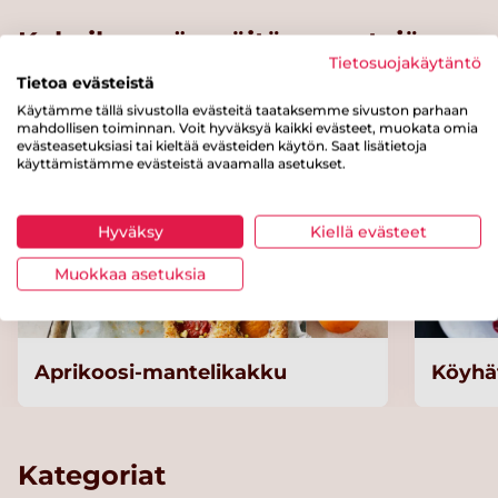
Kokeile myös näitä reseptejä
Tietosuojakäytäntö
Tietoa evästeistä
Käytämme tällä sivustolla evästeitä taataksemme sivuston parhaan
mahdollisen toiminnan. Voit hyväksyä kaikki evästeet, muokata omia
evästeasetuksiasi tai kieltää evästeiden käytön. Saat lisätietoja
käyttämistämme evästeistä avaamalla asetukset.
Hyväksy
Kiellä evästeet
Muokkaa asetuksia
Aprikoosi-mantelikakku
Köyhät
Kategoriat