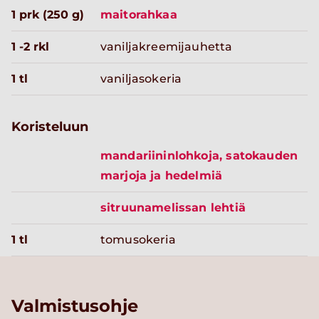
1 prk (250 g)
maitorahkaa
1 -2 rkl
vaniljakreemijauhetta
1 tl
vaniljasokeria
Koristeluun
mandariininlohkoja, satokauden
marjoja ja hedelmiä
sitruunamelissan lehtiä
1 tl
tomusokeria
Valmistusohje