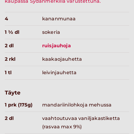
kaupassa Sydänmerkillä varustettuna.
4
kananmunaa
1 ½ dl
sokeria
2 dl
ruisjauhoja
2 rkl
kaakaojauhetta
1 tl
leivinjauhetta
Täyte
1 prk (175g)
mandariinilohkoja mehussa
2 dl
vaahtoutuvaa vaniljakastiketta
(rasvaa max 9%)