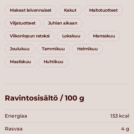
Makeat leivonnaiset
Kakut
Maitotuotteet
Viljatuotteet
Juhlan aikaan
Viikonlopun ratoksi
Lokakuu
Marraskuu
Joulukuu
Tammikuu
Helmikuu
Maaliskuu
Huhtikuu
Ravintosisältö / 100 g
Energiaa
153 kcal
Rasvaa
4 g