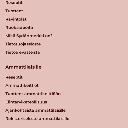
Reseptit
Tuotteet
Ravintolat
Ruokaideoita
Mikä Sydänmerkki on?
Tietosuojaseloste
Tietoa evästeistä
Ammattilaisille
Reseptit
Ammattikeittiöt
Tuotteet ammattikeittiöön
Elintarviketeollisuus
Ajankohtaista ammattilaisille
Rekisteriseloste ammattilaisille