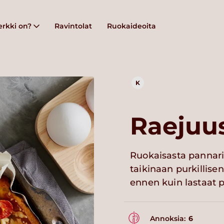
rkki on?
Ravintolat
Ruokaideoita
K
Raejuu
Ruokaisasta pannar
taikinaan purkillisen
ennen kuin lastaat p
Annoksia:
6