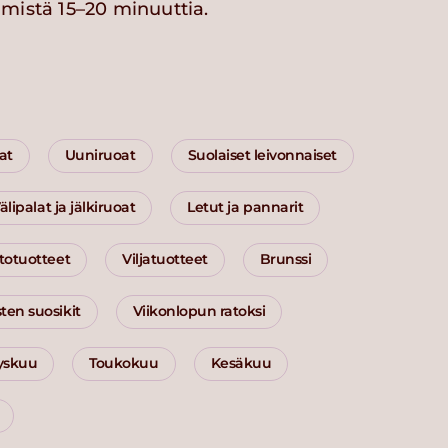
mistä 15–20 minuuttia.
at
Uuniruoat
Suolaiset leivonnaiset
älipalat ja jälkiruoat
Letut ja pannarit
totuotteet
Viljatuotteet
Brunssi
ten suosikit
Viikonlopun ratoksi
yskuu
Toukokuu
Kesäkuu