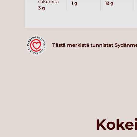
sokereita
1 g
12 g
3 g
Tästä merkistä tunnistat Sydänm
Kokei