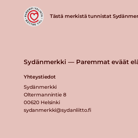
Tästä merkistä tunnistat Sydänmer
Sydänmerkki — Paremmat eväät el
Yhteystiedot
Sydänmerkki
Oltermannintie 8
00620 Helsinki
sydanmerkki@sydanliitto.fi