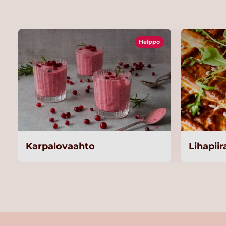
Helppo
Karpalovaahto
Lihapii