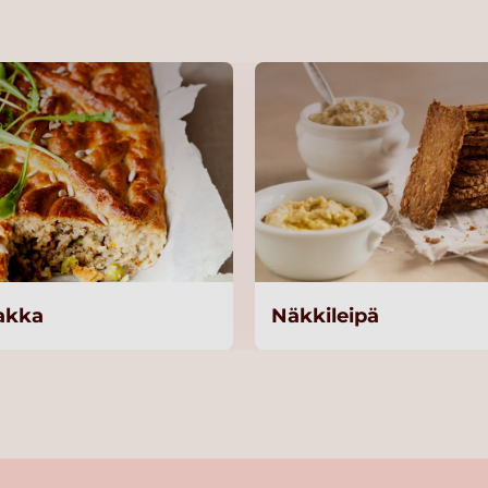
rakka
Näkkileipä