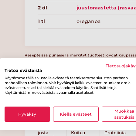
2 dl
juustoraastetta (rasva
1 tl
oreganoa
Resepteissä punaisella merkityt tuotteet löydät kaupass
varustettuna.
Tietosuojakäy
Tietoa evästeistä
Käytämme tällä sivustolla evästeitä taataksemme sivuston parhaan
mahdollisen toiminnan. Voit hyväksyä kaikki evästeet, muokata omia
Ravintosisältö
evästeasetuksiasi tai kieltää evästeiden käytön. Saat lisätietoja
/ 100 g
käyttämistämme evästeistä avaamalla asetukset.
Energiaa
Rasvaa
josta
tyydyttynyttä
Muokkaa
150 kcal
6 g
Hyväksy
Kiellä evästeet
rasvaa
asetuksia
1.4 g
josta
Kuitua
Proteiinia