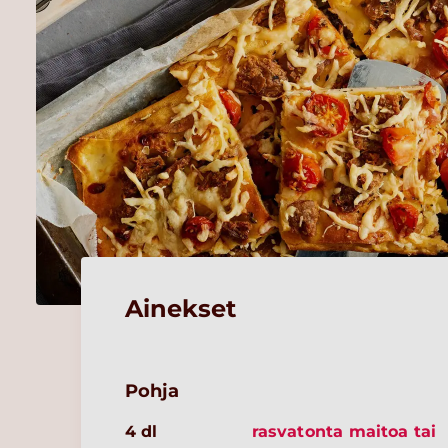
Ainekset
Pohja
4 dl
rasvatonta maitoa tai