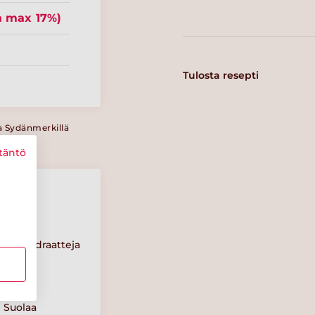
a max 17%)
Tulosta resepti
a Sydänmerkillä
täntö
Hiilihydraatteja
11 g
Suolaa