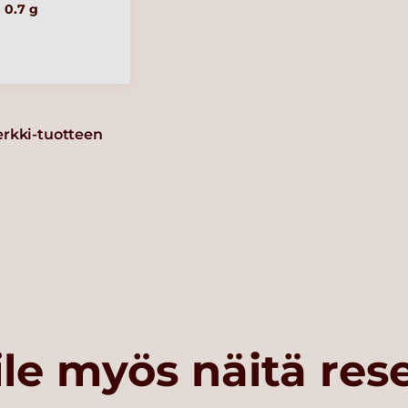
0.7 g
erkki-tuotteen
le myös näitä res