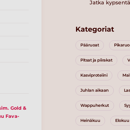
Jatka kypsentä
Kategoriat
Pääruoat
Pikaruo
Pitsat ja piirakat
V
Kasviproteiini
Mai
Juhlan aikaan
Las
Wappuherkut
Sy
sim. Gold &
uu Fava-
Heinäkuu
Elokuu