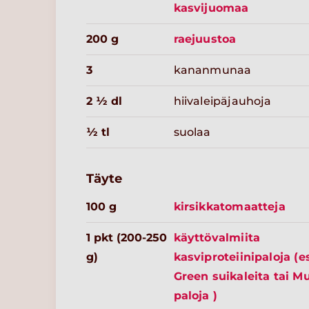
kasvijuomaa
200 g
raejuustoa
3
kananmunaa
2 ½ dl
hiivaleipäjauhoja
½ tl
suolaa
Täyte
100 g
kirsikkatomaatteja
1 pkt (200-250
käyttövalmiita
g)
kasviproteiinipaloja (e
Green suikaleita tai M
paloja )