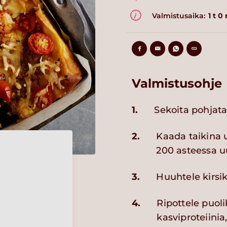
Valmistusaika:
1 t 0
Valmistusohje
1.
Sekoita pohjata
2.
Kaada taikina u
200 asteessa uu
3.
Huuhtele kirsik
4.
Ripottele puol
kasviproteiinia