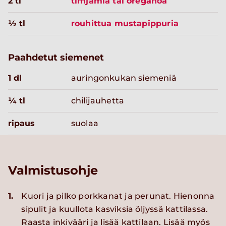
2 tl
timjamia tai oreganoa
½ tl
rouhittua mustapippuria
Paahdetut siemenet
1 dl
auringonkukan siemeniä
¼ tl
chilijauhetta
ripaus
suolaa
Valmistusohje
1.
Kuori ja pilko porkkanat ja perunat. Hienonna
sipulit ja kuullota kasviksia öljyssä kattilassa.
Raasta inkivääri ja lisää kattilaan. Lisää myös