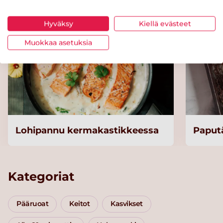
Helppo
Hyväksy
Kiellä evästeet
Muokkaa asetuksia
Lohipannu kermakastikkeessa
Paputä
Kategoriat
Pääruoat
Keitot
Kasvikset