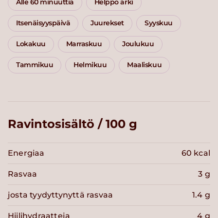
Alle 60 minuuttia
Helppo arki
Itsenäisyyspäivä
Juurekset
Syyskuu
Lokakuu
Marraskuu
Joulukuu
Tammikuu
Helmikuu
Maaliskuu
Ravintosisältö / 100 g
Energiaa
60 kcal
Rasvaa
3 g
josta tyydyttynyttä rasvaa
1.4 g
Hiilihydraatteja
4 g