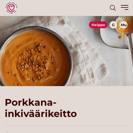
Helppo
G
Mu
Porkkana-
inkiväärikeitto