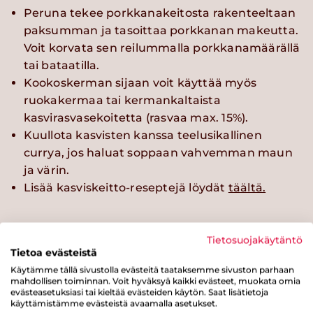
Peruna tekee porkkanakeitosta rakenteeltaan
paksumman ja tasoittaa porkkanan makeutta.
Voit korvata sen reilummalla porkkanamäärällä
tai bataatilla.
Kookoskerman sijaan voit käyttää myös
ruokakermaa tai kermankaltaista
kasvirasvasekoitetta (rasvaa max. 15%).
Kuullota kasvisten kanssa teelusikallinen
currya, jos haluat soppaan vahvemman maun
ja värin.
Lisää kasviskeitto-reseptejä löydät
täältä.
Tietosuojakäytäntö
Tietoa evästeistä
Käytämme tällä sivustolla evästeitä taataksemme sivuston parhaan
mahdollisen toiminnan. Voit hyväksyä kaikki evästeet, muokata omia
Kokeile myös näitä reseptejä
evästeasetuksiasi tai kieltää evästeiden käytön. Saat lisätietoja
käyttämistämme evästeistä avaamalla asetukset.