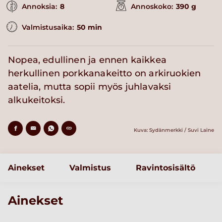
Annoksia:
8
Annoskoko:
390 g
Valmistusaika:
50 min
Nopea, edullinen ja ennen kaikkea
herkullinen porkkanakeitto on arkiruokien
aatelia, mutta sopii myös juhlavaksi
alkukeitoksi.
Kuva: Sydänmerkki / Suvi Laine
Ainekset
Valmistus
Ravintosisältö
Ainekset