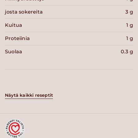
josta sokereita
3 g
Kuitua
1 g
Proteiinia
1 g
Suolaa
0.3 g
Näytä kaikki reseptit