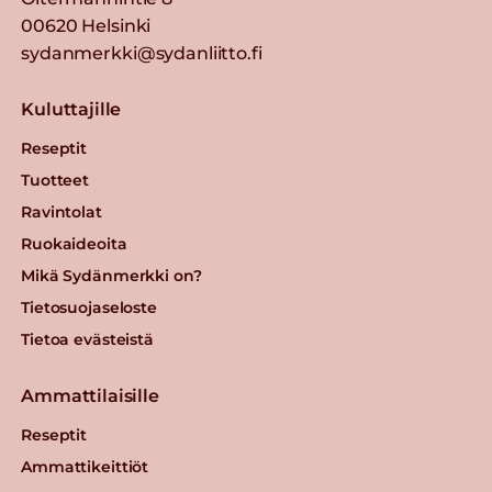
00620 Helsinki
sydanmerkki@sydanliitto.fi
Kuluttajille
Reseptit
Tuotteet
Ravintolat
Ruokaideoita
Mikä Sydänmerkki on?
Tietosuojaseloste
Tietoa evästeistä
Ammattilaisille
Reseptit
Ammattikeittiöt