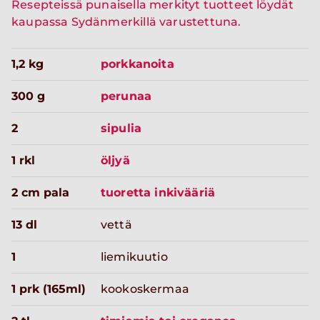
Resepteissä punaisella merkityt tuotteet löydät
kaupassa Sydänmerkillä varustettuna.
1,2 kg
porkkanoita
300 g
perunaa
2
sipulia
1 rkl
öljyä
2 cm pala
tuoretta inkivääriä
13 dl
vettä
1
liemikuutio
1 prk (165ml)
kookoskermaa