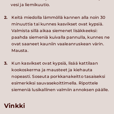
vesi ja liemikuutio.
2.
Keitä miedolla lämmöllä kannen alla noin 30
minuuttia tai kunnes kasvikset ovat kypsiä.
Valmista sillä aikaa siemenet lisäkkeeksi:
paahda siemeniä kuivalla pannulla, kunnes ne
ovat saaneet kauniin vaaleanruskean värin.
Mausta.
3.
Kun kasvikset ovat kypsiä, lisää kattilaan
kookoskerma ja mausteet ja kiehauta
nopeasti. Soseuta porkkanakeitto tasaiseksi
esimerkiksi sauvasekoittimella. Ripottele
siemeniä lusikallinen valmiin annoksen päälle.
Vinkki