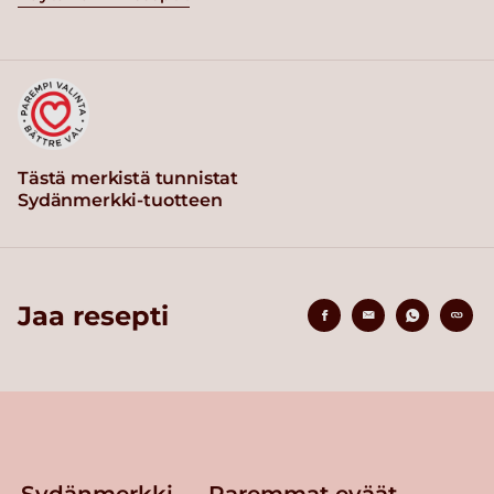
Tästä merkistä tunnistat
Sydänmerkki-tuotteen
Jaa resepti
Sydänmerkki — Paremmat eväät