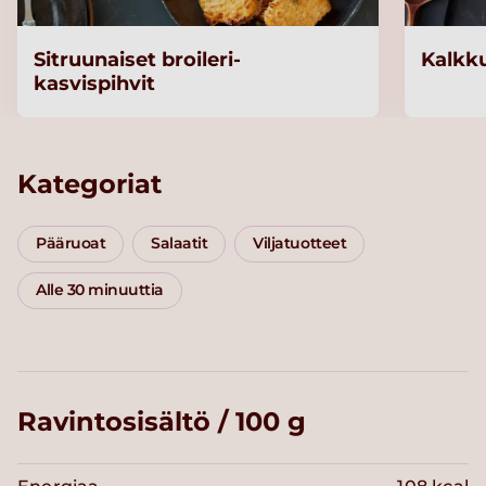
Sitruunaiset broileri-
Kalkk
kasvispihvit
Kategoriat
Pääruoat
Salaatit
Viljatuotteet
Alle 30 minuuttia
Ravintosisältö / 100 g