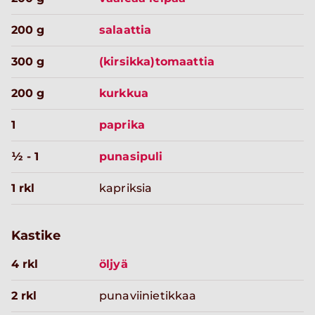
200 g
salaattia
300 g
(kirsikka)tomaattia
200 g
kurkkua
1
paprika
½ - 1
punasipuli
1 rkl
kapriksia
Kastike
4 rkl
öljyä
2 rkl
punaviinietikkaa