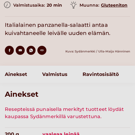
Valmistusaika:
20 min
Muunna:
Gluteeniton
Italialainen panzanella-salaatti antaa
kuivahtaneelle leivälle uuden elämän.
Kuva: Sydänmerkki / Ulla-Maija Hänninen
Ainekset
Valmistus
Ravintosisältö
Ainekset
Resepteissä punaisella merkityt tuotteet löydät
kaupassa Sydänmerkillä varustettuna.
200 g
vaaleaa leipää