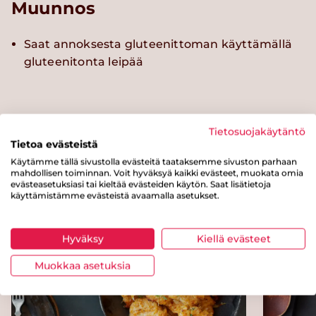
Muunnos
Saat annoksesta gluteenittoman käyttämällä
gluteenitonta leipää
Tietosuojakäytäntö
Kokeile myös näitä reseptejä
Tietoa evästeistä
Käytämme tällä sivustolla evästeitä taataksemme sivuston parhaan
mahdollisen toiminnan. Voit hyväksyä kaikki evästeet, muokata omia
evästeasetuksiasi tai kieltää evästeiden käytön. Saat lisätietoja
käyttämistämme evästeistä avaamalla asetukset.
Helppo
Hyväksy
Kiellä evästeet
Muokkaa asetuksia