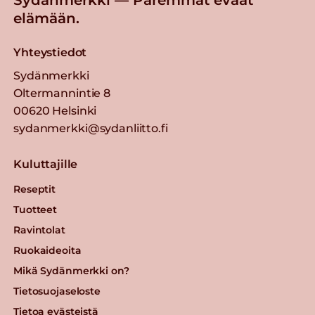
elämään.
Yhteystiedot
Sydänmerkki
Oltermannintie 8
00620 Helsinki
sydanmerkki@sydanliitto.fi
Kuluttajille
Reseptit
Tuotteet
Ravintolat
Ruokaideoita
Mikä Sydänmerkki on?
Tietosuojaseloste
Tietoa evästeistä