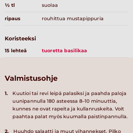
½ tl
suolaa
ripaus
rouhittua mustapippuria
Koristeeksi
15 lehteä
tuoretta basilikaa
Valmistusohje
1.
Kuutioi tai revi leipä palasiksi ja paahda paloja
uunipannulla 180 asteessa 8–10 minuuttia,
kunnes ne ovat rapeita ja kullanruskeita. Voit
paahtaa palat myös kuumalla paistinpannulla.
2.
Huuhdo salaatti ja muut vihannekset. Pilko