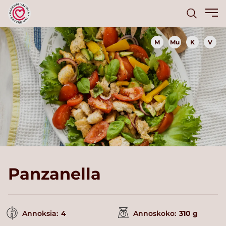
M
Mu
K
V
Panzanella
Annoksia:
4
Annoskoko:
310 g