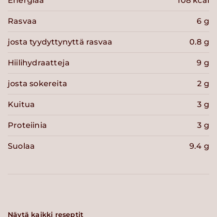
Energiaa
108 kcal
Rasvaa
6 g
josta tyydyttynyttä rasvaa
0.8 g
Hiilihydraatteja
9 g
josta sokereita
2 g
Kuitua
3 g
Proteiinia
3 g
Suolaa
9.4 g
Näytä kaikki reseptit