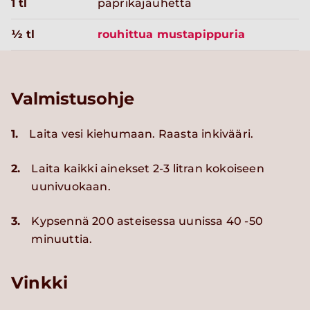
1 tl
paprikajauhetta
½ tl
rouhittua mustapippuria
Valmistusohje
1.
Laita vesi kiehumaan. Raasta inkivääri.
2.
Laita kaikki ainekset 2-3 litran kokoiseen
uunivuokaan.
3.
Kypsennä 200 asteisessa uunissa 40 -50
minuuttia.
Vinkki