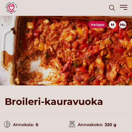
Helppo
M
Mu
Broileri-kauravuoka
Annoksia:
6
Annoskoko:
320 g