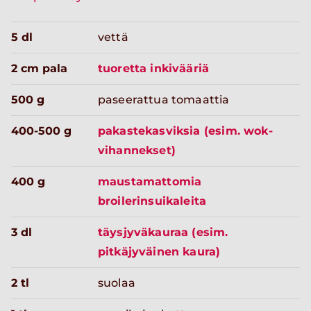
5 dl
vettä
2 cm pala
tuoretta inkivääriä
500 g
paseerattua tomaattia
400-500 g
pakastekasviksia (esim. wok-
vihannekset)
400 g
maustamattomia
broilerinsuikaleita
3 dl
täysjyväkauraa (esim.
pitkäjyväinen kaura)
2 tl
suolaa