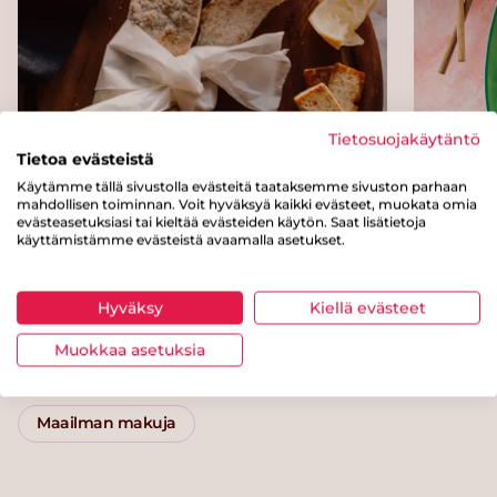
Tietosuojakäytäntö
Tietoa evästeistä
Käytämme tällä sivustolla evästeitä taataksemme sivuston parhaan
mahdollisen toiminnan. Voit hyväksyä kaikki evästeet, muokata omia
Kasviswrapit
Broiler
evästeasetuksiasi tai kieltää evästeiden käytön. Saat lisätietoja
käyttämistämme evästeistä avaamalla asetukset.
Kategoriat
Hyväksy
Kiellä evästeet
Muokkaa asetuksia
Pääruoat
Keitot
Broileri
Maailman makuja