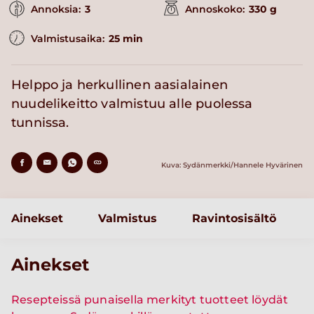
Annoksia:
3
Annoskoko:
330 g
Valmistusaika:
25 min
Helppo ja herkullinen aasialainen
nuudelikeitto valmistuu alle puolessa
tunnissa.
Kuva: Sydänmerkki/Hannele Hyvärinen
Ainekset
Valmistus
Ravintosisältö
Ainekset
Resepteissä punaisella merkityt tuotteet löydät