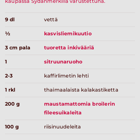
kaupassa Sydänmerkillä varustettuna.
9 dl
vettä
½
kasvisliemikuutio
3 cm pala
tuoretta inkivääriä
1
sitruunaruoho
2-3
kaffirlimetin lehti
1 rkl
thaimaalaista kalakastiketta
200 g
maustamattomia broilerin
fileesuikaleita
100 g
riisinuudeleita