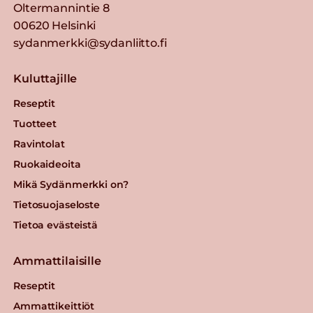
Oltermannintie 8
00620 Helsinki
sydanmerkki@sydanliitto.fi
Kuluttajille
Reseptit
Tuotteet
Ravintolat
Ruokaideoita
Mikä Sydänmerkki on?
Tietosuojaseloste
Tietoa evästeistä
Ammattilaisille
Reseptit
Ammattikeittiöt