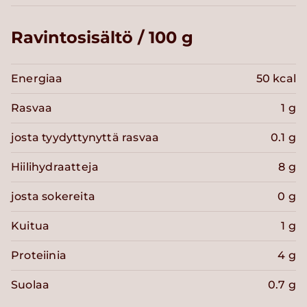
Ravintosisältö / 100 g
Energiaa
50 kcal
Rasvaa
1 g
josta tyydyttynyttä rasvaa
0.1 g
Hiilihydraatteja
8 g
josta sokereita
0 g
Kuitua
1 g
Proteiinia
4 g
Suolaa
0.7 g