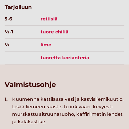
Tarjoiluun
5-6
retiisiä
½-1
tuore chiliä
½
lime
tuoretta korianteria
Valmistusohje
1.
Kuumenna kattilassa vesi ja kasvisliemikuutio.
Lisää liemeen raastettu inkivääri. kevyesti
murskattu sitruunaruoho, kaffirlimetin lehdet
ja kalakastike.