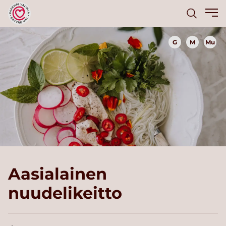
G
M
Mu
Aasialainen
nuudelikeitto