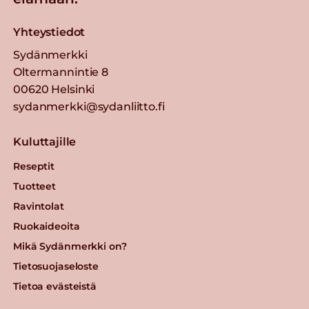
Yhteystiedot
Sydänmerkki
Oltermannintie 8
00620 Helsinki
sydanmerkki@sydanliitto.fi
Kuluttajille
Reseptit
Tuotteet
Ravintolat
Ruokaideoita
Mikä Sydänmerkki on?
Tietosuojaseloste
Tietoa evästeistä