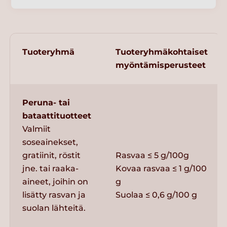
Tuoteryhmä
Tuoteryhmäkohtaiset
myöntämisperusteet
Peruna- tai
bataattituotteet
Valmiit
soseainekset,
gratiinit, röstit
Rasvaa ≤ 5 g/100g
jne. tai raaka-
Kovaa rasvaa ≤ 1 g/100
aineet, joihin on
g
lisätty rasvan ja
Suolaa ≤ 0,6 g/100 g
suolan lähteitä.