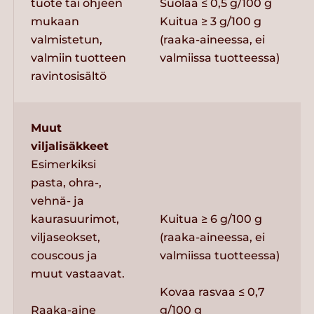
tuote tai ohjeen
Suolaa ≤ 0,5 g/100 g
mukaan
Kuitua ≥ 3 g/100 g
valmistetun,
(raaka-aineessa, ei
valmiin tuotteen
valmiissa tuotteessa)
ravintosisältö
Muut
viljalisäkkeet
Esimerkiksi
pasta, ohra-,
vehnä- ja
kaurasuurimot,
Kuitua ≥ 6 g/100 g
viljaseokset,
(raaka-aineessa, ei
couscous ja
valmiissa tuotteessa)
muut vastaavat.
Kovaa rasvaa ≤ 0,7
Raaka-aine
g/100 g