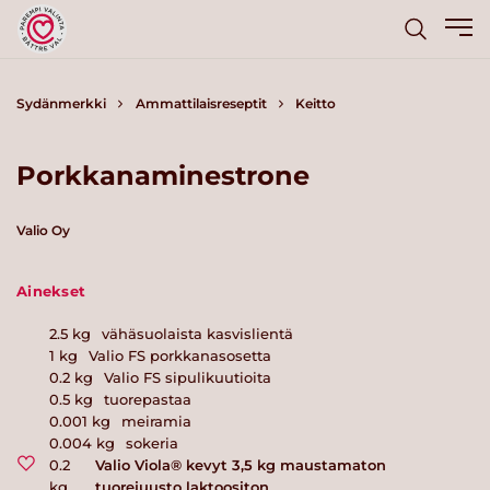
Sydänmerkki
Ammattilaisreseptit
Keitto
Porkkanaminestrone
Valio Oy
Ainekset
2.5
kg
vähäsuolaista kasvislientä
1
kg
Valio FS porkkanasosetta
0.2
kg
Valio FS sipulikuutioita
0.5
kg
tuorepastaa
0.001
kg
meiramia
0.004
kg
sokeria
0.2
Valio Viola® kevyt 3,5 kg maustamaton
kg
tuorejuusto laktoositon