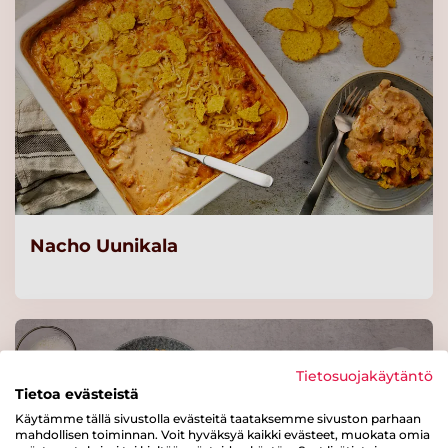
Gold&Green®
punajuuripyörykkä 20 g x
255 / 5,1 kg
Lue lisää
Gold&Green®
maissipyörykkä 20 g x 255 /
5,1 kg
Lue lisää
Nacho Uunikala
Gold&Green®
hernepyörykkä 20 g x 255 /
5,1 kg
Lue lisää
Tietosuojakäytäntö
Tietoa evästeistä
Käytämme tällä sivustolla evästeitä taataksemme sivuston parhaan
mahdollisen toiminnan. Voit hyväksyä kaikki evästeet, muokata omia
Valio kasvis-kaalikääryle 2