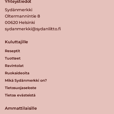
Yhteystiedot
Lue lisää
Sydänmerkki
Oltermannintie 8
Gold&Green® Härkis®
00620 Helsinki
Kaurajauhis
sydanmerkki@sydanliitto.fi
Lue lisää
Kuluttajille
Kaura-kasviproteiinirouhe
Reseptit
Tuotteet
Lue lisää
Ravintolat
Ruokaideoita
Valio Polar® 15 % e1 KG
Mikä Sydänmerkki on?
viipaleet
Tietosuojaseloste
Lue lisää
Tietoa evästeistä
Ammattilaisille
Härkäpapurouhe