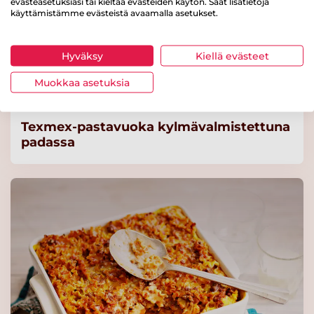
evästeasetuksiasi tai kieltää evästeiden käytön. Saat lisätietoja
kg (n. 110 g) laktoositon
käyttämistämme evästeistä avaamalla asetukset.
Lue lisää
Hyväksy
Kiellä evästeet
Valio jogurtti 5 kg rasvaton
Muokkaa asetuksia
mango-vanilja laktoositon
Lue lisää
Texmex-pastavuoka kylmävalmistettuna
padassa
Valio jogurtti 100 g
rasvaton mango-vanilja
laktoositon
Lue lisää
Valio Oltermanni 17%
Kasviöljy
Lue lisää