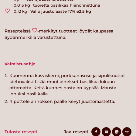
0.015
kg
tuoretta basilikaa hienonnettuna
0.12
kg
Valio juustoraaste 17% e2,5 kg
Resepteissä
-merkityt tuotteet löydät kaupassa
Sydänmerkillä varustettuna.
Valmistusohje
Kuumenna kasvisliemi, porkkanasose ja sipulikuutiot
kiehuvaksi. Lisää muut ainekset basilikaa lukuun
ottamatta. Keitä kunnes pasta on kypsää. Mausta
lopuksi basilikalla.
Ripottele annoksen päälle kevyt juustoraastetta.
Tulosta resepti
Jaa resepti