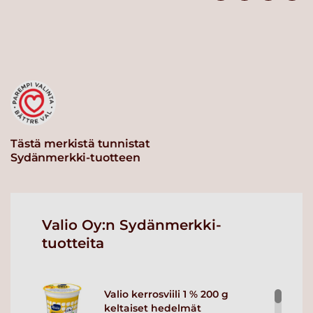
Tästä merkistä tunnistat
Sydänmerkki-tuotteen
Valio Oy:n Sydänmerkki-
tuotteita
Valio kerrosviili 1 % 200 g
keltaiset hedelmät