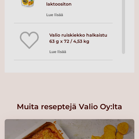
laktoositon
Lue lisää
Valio ruiskiekko halkaistu
63 g x 72 / 4,53 kg
Lue lisää
Valio ruisnappi halkaistu 38
g x 70 / 2,66 kg
Lue lisää
Muita reseptejä Valio Oy:lta
Valio Viola tuorejuusto
paprika-chili FS
Lue lisää