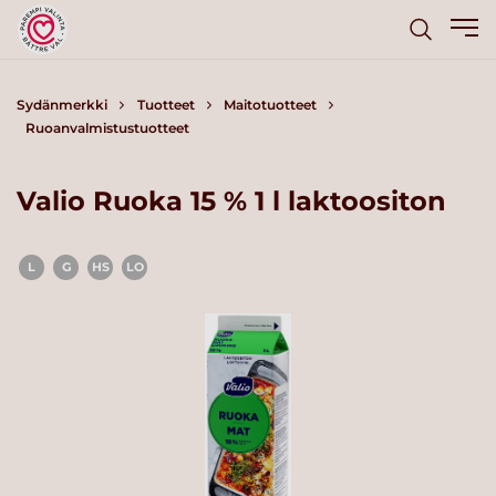
Sydänmerkki
Tuotteet
Maitotuotteet
Ruoanvalmistustuotteet
Valio Ruoka 15 % 1 l laktoositon
L
G
HS
LO