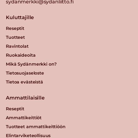
sydanmerkki@sydanliitto.fi
Kuluttajille
Reseptit
Tuotteet
Ravintolat
Ruokaideoita
Mikä Sydänmerkki on?
Tietosuojaseloste
Tietoa evästeistä
Ammattilaisille
Reseptit
Ammattikeittiöt
Tuotteet ammattikeittiöön
Elintarviketeollisuus