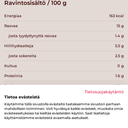
Ravintosisältö / 100 g
Energiaa
163 kcal
Rasvaa
15 g
josta tyydyttynyttä rasvaa
1.4 g
Hiilihydraatteja
5.5 g
josta sokereita
2.5 g
Kuitua
0 g
Proteiinia
1.6 g
Suolaa
0.2 g
Tietosuojakäytäntö
Tietoa evästeistä
Käytämme tällä sivustolla evästeitä taataksemme sivuston parhaan
mahdollisen toiminnan. Voit hyväksyä kaikki evästeet, muokata omia
evästeasetuksiasi tai kieltää evästeiden käytön. Saat lisätietoja
käyttämistämme evästeistä avaamalla asetukset.
Tulosta sivu
Jaa tuote