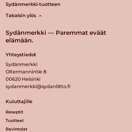
Sydänmerkki-tuotteen
Takaisin ylös
Sydänmerkki — Paremmat eväät
elämään.
Yhteystiedot
Sydänmerkki
Oltermannintie 8
00620 Helsinki
sydanmerkki@sydanliitto.fi
Kuluttajille
Reseptit
Tuotteet
Ravintolat