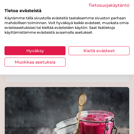
Tietosuojakäytäntö
Tietoa evästeistä
Käytämme tällä sivustolla evästeitä taataksemme sivuston parhaan
mahdollisen toiminnan. Voit hyväksyä kaikki evästeet, muokata omia
evästeasetuksiasi tai kieltää evästeiden käytön. Saat lisätietoja
käyttämistämme evästeistä avaamalla asetukset.
Sydänmerkki-ruokaohjeita nyt myös
Hyväksy
Kiellä evästeet
Lounastajasta
Muokkaa asetuksia
4. huhti 2025