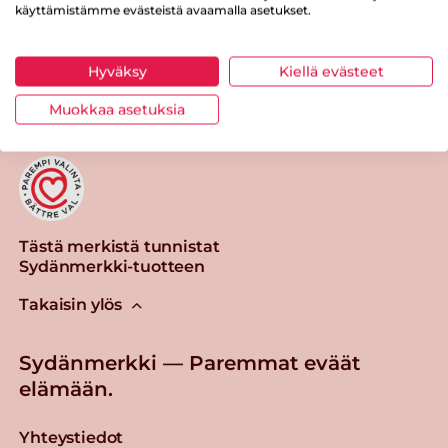
käyttämistämme evästeistä avaamalla asetukset.
Tulosta sivu
Jaa tuote
Hyväksy
Kiellä evästeet
Muokkaa asetuksia
Tästä merkistä tunnistat
Sydänmerkki-tuotteen
Takaisin ylös
Sydänmerkki — Paremmat eväät
elämään.
Yhteystiedot