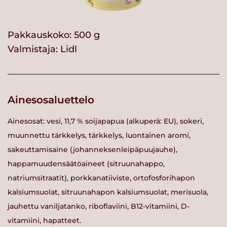
Pakkauskoko: 500 g
Valmistaja:
Lidl
Ainesosaluettelo
Ainesosat: vesi, 11,7 % soijapapua (alkuperä: EU), sokeri,
muunnettu tärkkelys, tärkkelys, luontainen aromi,
sakeuttamisaine (johanneksenleipäpuujauhe),
happamuudensäätöaineet (sitruunahappo,
natriumsitraatit), porkkanatiiviste, ortofosforihapon
kalsiumsuolat, sitruunahapon kalsiumsuolat, merisuola,
jauhettu vaniljatanko, riboflaviini, B12-vitamiini, D-
vitamiini, hapatteet.