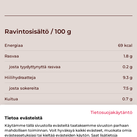
Ravintosisältö / 100 g
Energiaa
69 kcal
Rasvaa
1.8 g
josta tyydyttynyttä rasvaa
0.2 g
Hiilihydraatteja
9.3 g
josta sokereita
7.5 g
Kuitua
0.7 g
Proteiinia
3.5 g
Tietosuojakäytäntö
Tietoa evästeistä
Suolaa
0.2 g
Käytämme tällä sivustolla evästeitä taataksemme sivuston parhaan
mahdollisen toiminnan. Voit hyväksyä kaikki evästeet, muokata omia
evästeasetuksiasi tai kieltää evästeiden käytön. Saat lisätietoja