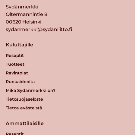
Sydänmerkki
Oltermannintie 8
00620 Helsinki
sydanmerkki@sydanliitto.fi
Kuluttajille
Reseptit
Tuotteet
Ravintolat
Ruokaideoita
Mikä Sydänmerkki on?
Tietosuojaseloste
Tietoa evästeistä
Ammattilaisille
Reseptit