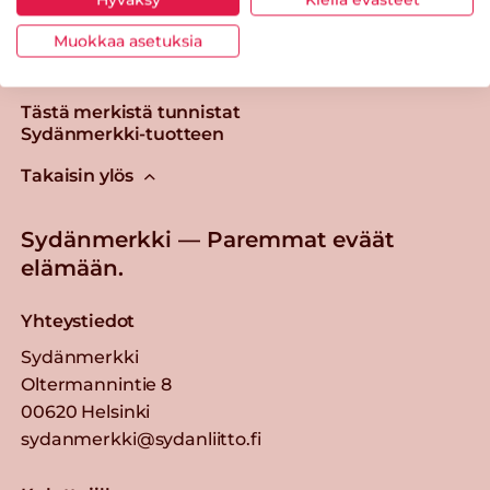
Muokkaa asetuksia
Tästä merkistä tunnistat
Sydänmerkki-tuotteen
Takaisin ylös
Sydänmerkki — Paremmat eväät
elämään.
Yhteystiedot
Sydänmerkki
Oltermannintie 8
00620 Helsinki
sydanmerkki@sydanliitto.fi