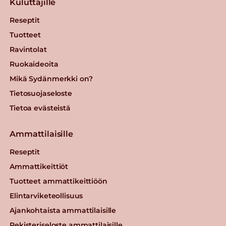
Kuluttajille
Reseptit
Tuotteet
Ravintolat
Ruokaideoita
Mikä Sydänmerkki on?
Tietosuojaseloste
Tietoa evästeistä
Ammattilaisille
Reseptit
Ammattikeittiöt
Tuotteet ammattikeittiöön
Elintarviketeollisuus
Ajankohtaista ammattilaisille
Rekisteriseloste ammattilaisille