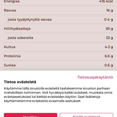
Energiaa
416 kcal
Rasvaa
16 g
josta tyydyttynyttä rasvaa
0.4 g
Hiilihydraatteja
59 g
josta sokereita
23 g
Kuitua
4.3 g
Proteiinia
6.6 g
Suolaa
0.6 g
Tietosuojakäytäntö
Tietoa evästeistä
Käytämme tällä sivustolla evästeitä taataksemme sivuston parhaan
mahdollisen toiminnan. Voit hyväksyä kaikki evästeet, muokata omia
Tulosta sivu
Jaa tuote
evästeasetuksiasi tai kieltää evästeiden käytön. Saat lisätietoja
käyttämistämme evästeistä avaamalla asetukset.
Hyväksy
Kiellä evästeet