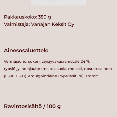
Pakkauskoko: 350 g
Valmistaja:
Vanajan Keksit Oy
Ainesosaluettelo
Vehnäjauho, sokeri, täysjyväkaurahiutale 24 %,
rypsiöljy, herajauhe (maito), suola, melassi, nostatusaineet
(E500, E503), emulgointiaine (rypsilesitiini), aromit.
Ravintosisältö / 100 g