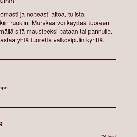
vuihin
omasti ja nopeasti aitoa, tulista,
kiin ruokiin. Murskaa voi käyttää tuoreen
ämällä sitä mausteeksi pataan tai pannulle.
astaa yhtä tuoretta valkosipulin kynttä.
happo
g
76 kcal