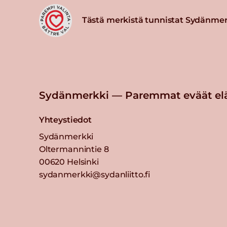
Tästä merkistä tunnistat Sydänmer
Sydänmerkki — Paremmat eväät el
Yhteystiedot
Sydänmerkki
Oltermannintie 8
00620 Helsinki
sydanmerkki@sydanliitto.fi