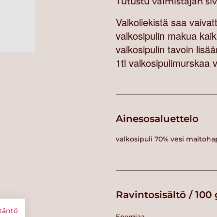
Tutustu valmistajan si
Valkoliekistä saa vaivatt
valkosipulin makua kaik
valkosipulin tavoin lisä
1tl valkosipulimurskaa v
Ainesosaluettelo
valkosipuli 70% vesi maito
Ravintosisältö / 100 
täntö
Energiaa