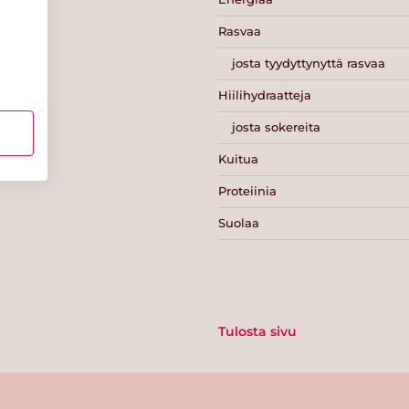
Rasvaa
josta tyydyttynyttä rasvaa
Hiilihydraatteja
josta sokereita
Kuitua
Proteiinia
Suolaa
Tulosta sivu