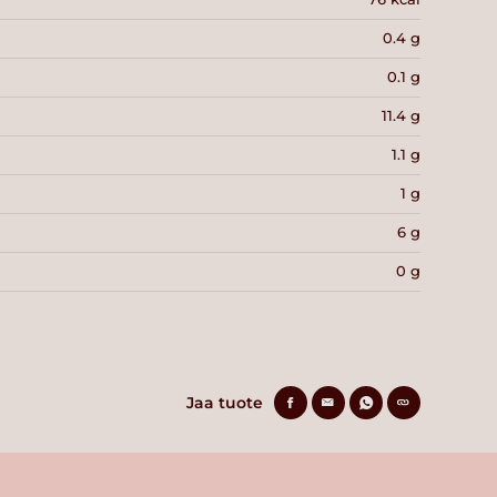
0.4 g
0.1 g
11.4 g
1.1 g
1 g
6 g
0 g
Jaa tuote