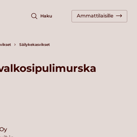
Ammattilaisille
Haku
vikset
Säilykekasvikset
 valkosipulimurska
 Oy