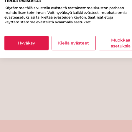
Tietoa evästeistä
Käytämme tällä sivustolla evästeitä taataksemme sivuston parhaan
mahdollisen toiminnan. Voit hyväksyä kaikki evästeet, muokata omia
evästeasetuksiasi tai kieltää evästeiden käytön. Saat lisätietoja
käyttämistämme evästeistä avaamalla asetukset.
Muokkaa
Hyväksy
Kiellä evästeet
asetuksia