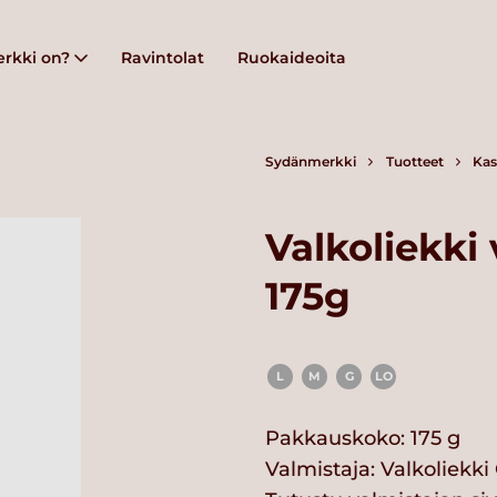
rkki on?
Ravintolat
Ruokaideoita
Sydänmerkki
Tuotteet
Kas
Valkoliekki
175g
L
M
G
LO
Pakkauskoko: 175 g
Valmistaja:
Valkoliekki