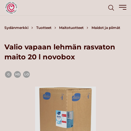
Sydänmerkki
Tuotteet
Maitotuotteet
Maidot ja piimät
Valio vapaan lehmän rasvaton
maito 20 l novobox
G
HS
LO