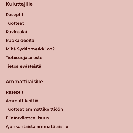
Kuluttajille
Reseptit
Tuotteet
Ravintolat
Ruokaideoita
Mikä Sydänmerkki on?
Tietosuojaseloste
Tietoa evästeistä
Ammattilaisille
Reseptit
Ammattikeittiöt
Tuotteet ammattikeittiöön
Elintarviketeollisuus
Ajankohtaista ammattilaisille