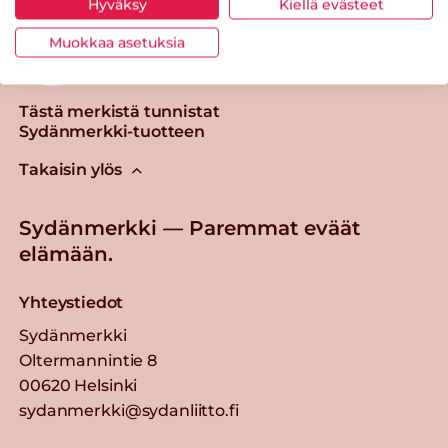
Hyväksy
Kiellä evästeet
Muokkaa asetuksia
Tästä merkistä tunnistat
Sydänmerkki-tuotteen
Takaisin ylös
Sydänmerkki — Paremmat eväät
elämään.
Yhteystiedot
Sydänmerkki
Oltermannintie 8
00620 Helsinki
sydanmerkki@sydanliitto.fi