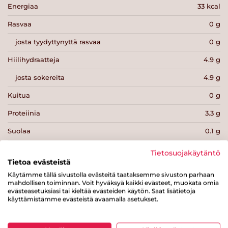
Energiaa
33 kcal
Rasvaa
0 g
josta tyydyttynyttä rasvaa
0 g
Hiilihydraatteja
4.9 g
josta sokereita
4.9 g
Kuitua
0 g
Proteiinia
3.3 g
Suolaa
0.1 g
Tietosuojakäytäntö
Tietoa evästeistä
Käytämme tällä sivustolla evästeitä taataksemme sivuston parhaan
mahdollisen toiminnan. Voit hyväksyä kaikki evästeet, muokata omia
Tulosta sivu
Jaa tuote
evästeasetuksiasi tai kieltää evästeiden käytön. Saat lisätietoja
käyttämistämme evästeistä avaamalla asetukset.