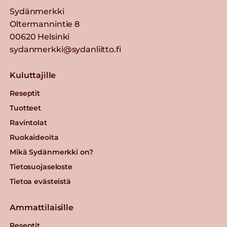
Sydänmerkki
Oltermannintie 8
00620 Helsinki
sydanmerkki@sydanliitto.fi
Kuluttajille
Reseptit
Tuotteet
Ravintolat
Ruokaideoita
Mikä Sydänmerkki on?
Tietosuojaseloste
Tietoa evästeistä
Ammattilaisille
Reseptit