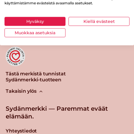
käyttämistämme evästeistä avaamalla asetukset.
Tulosta sivu
Jaa tuote
Hyväksy
Kiellä evästeet
Muokkaa asetuksia
Tästä merkistä tunnistat
Sydänmerkki-tuotteen
Takaisin ylös
Sydänmerkki — Paremmat eväät
elämään.
Yhteystiedot