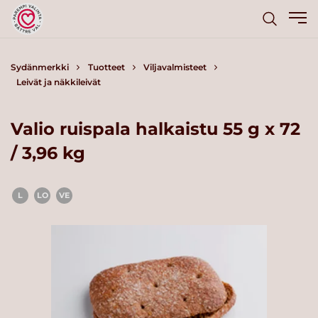
Sydänmerkki
Tuotteet
Viljavalmisteet
Leivät ja näkkileivät
Valio ruispala halkaistu 55 g x 72
/ 3,96 kg
L
LO
VE