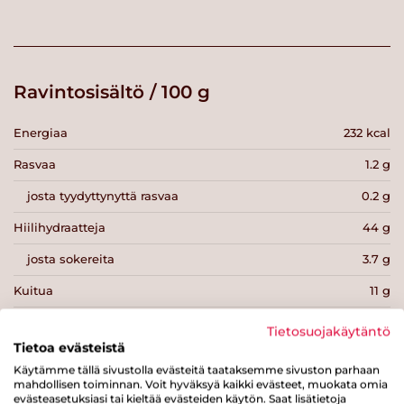
Ravintosisältö / 100 g
Energiaa
232 kcal
Rasvaa
1.2 g
josta tyydyttynyttä rasvaa
0.2 g
Hiilihydraatteja
44 g
josta sokereita
3.7 g
Kuitua
11 g
Proteiinia
6.3 g
Tietosuojakäytäntö
Tietoa evästeistä
Suolaa
0.8 g
Käytämme tällä sivustolla evästeitä taataksemme sivuston parhaan
mahdollisen toiminnan. Voit hyväksyä kaikki evästeet, muokata omia
evästeasetuksiasi tai kieltää evästeiden käytön. Saat lisätietoja