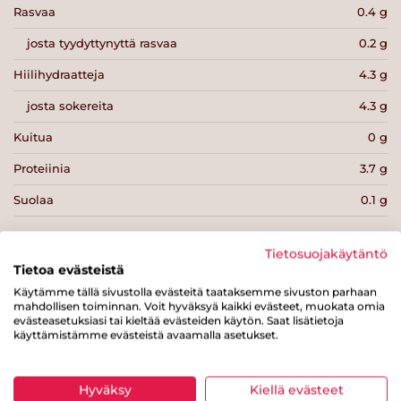
Rasvaa
0.4 g
josta tyydyttynyttä rasvaa
0.2 g
Hiilihydraatteja
4.3 g
josta sokereita
4.3 g
Kuitua
0 g
Proteiinia
3.7 g
Suolaa
0.1 g
Tietosuojakäytäntö
Tietoa evästeistä
Käytämme tällä sivustolla evästeitä taataksemme sivuston parhaan
Tulosta sivu
Jaa tuote
mahdollisen toiminnan. Voit hyväksyä kaikki evästeet, muokata omia
evästeasetuksiasi tai kieltää evästeiden käytön. Saat lisätietoja
käyttämistämme evästeistä avaamalla asetukset.
Hyväksy
Kiellä evästeet