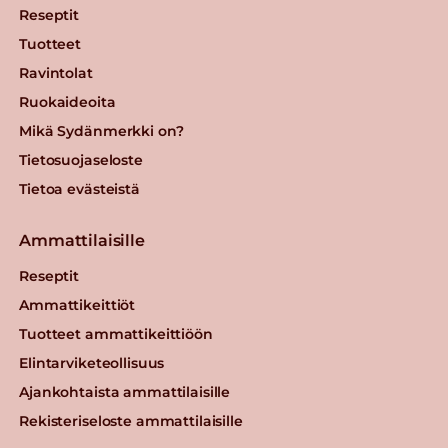
Reseptit
Tuotteet
Ravintolat
Ruokaideoita
Mikä Sydänmerkki on?
Tietosuojaseloste
Tietoa evästeistä
Ammattilaisille
Reseptit
Ammattikeittiöt
Tuotteet ammattikeittiöön
Elintarviketeollisuus
Ajankohtaista ammattilaisille
Rekisteriseloste ammattilaisille