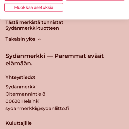
Muokkaa asetuksia
Tästä merkistä tunnistat
Sydänmerkki-tuotteen
Takaisin ylös
Sydänmerkki — Paremmat eväät
elämään.
Yhteystiedot
Sydänmerkki
Oltermannintie 8
00620 Helsinki
sydanmerkki@sydanliitto.fi
Kuluttajille