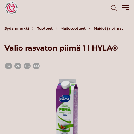
Sydänmerkki
Tuotteet
Maitotuotteet
Maidot ja piimät
Valio rasvaton piimä 1 l HYLA®
G
VL
HS
LO