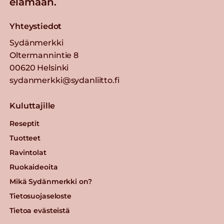
elämään.
Yhteystiedot
Sydänmerkki
Oltermannintie 8
00620 Helsinki
sydanmerkki@sydanliitto.fi
Kuluttajille
Reseptit
Tuotteet
Ravintolat
Ruokaideoita
Mikä Sydänmerkki on?
Tietosuojaseloste
Tietoa evästeistä