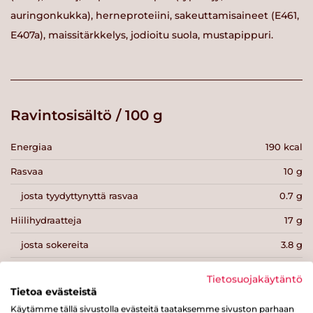
auringonkukka), herneproteiini, sakeuttamisaineet (E461,
E407a), maissitärkkelys, jodioitu suola, mustapippuri.
Ravintosisältö / 100 g
Energiaa
190 kcal
Rasvaa
10 g
josta tyydyttynyttä rasvaa
0.7 g
Hiilihydraatteja
17 g
josta sokereita
3.8 g
Kuitua
3.1 g
Tietosuojakäytäntö
Tietoa evästeistä
Proteiinia
5.3 g
Käytämme tällä sivustolla evästeitä taataksemme sivuston parhaan