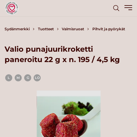
Sydänmerkki
Tuotteet
Valmisruoat
Pihvit ja pyörykät
Valio punajuurikroketti
paneroitu 22 g x n. 195 / 4,5 kg
L
M
G
LO