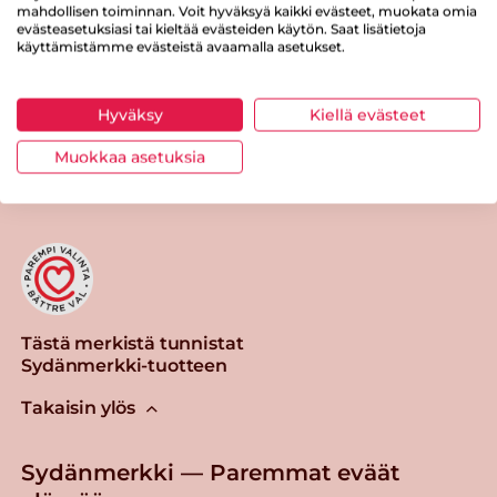
Suolaa
0.9 g
mahdollisen toiminnan. Voit hyväksyä kaikki evästeet, muokata omia
evästeasetuksiasi tai kieltää evästeiden käytön. Saat lisätietoja
käyttämistämme evästeistä avaamalla asetukset.
Hyväksy
Kiellä evästeet
Tulosta sivu
Jaa tuote
Muokkaa asetuksia
Tästä merkistä tunnistat
Sydänmerkki-tuotteen
Takaisin ylös
Sydänmerkki — Paremmat eväät