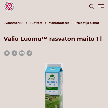
Sydänmerkki
Tuotteet
Maitotuotteet
Maidot ja piimät
Valio Luomu™ rasvaton maito 1 l
G
LU
HS
LO