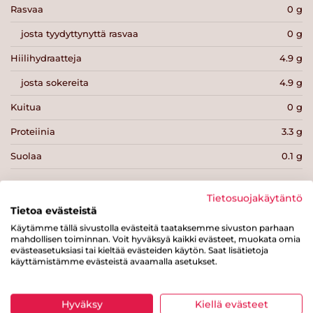
Rasvaa
0 g
josta tyydyttynyttä rasvaa
0 g
Hiilihydraatteja
4.9 g
josta sokereita
4.9 g
Kuitua
0 g
Proteiinia
3.3 g
Suolaa
0.1 g
Tietosuojakäytäntö
Tietoa evästeistä
Käytämme tällä sivustolla evästeitä taataksemme sivuston parhaan
Tulosta sivu
Jaa tuote
mahdollisen toiminnan. Voit hyväksyä kaikki evästeet, muokata omia
evästeasetuksiasi tai kieltää evästeiden käytön. Saat lisätietoja
käyttämistämme evästeistä avaamalla asetukset.
Hyväksy
Kiellä evästeet