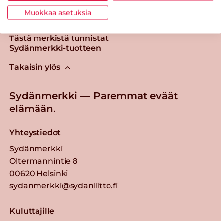
Muokkaa asetuksia
Tästä merkistä tunnistat
Sydänmerkki-tuotteen
Takaisin ylös
Sydänmerkki — Paremmat eväät
elämään.
Yhteystiedot
Sydänmerkki
Oltermannintie 8
00620 Helsinki
sydanmerkki@sydanliitto.fi
Kuluttajille