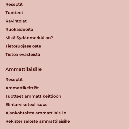
Reseptit
Tuotteet
Ravintolat
Ruokaideoita
Mikä Sydänmerkki on?
Tietosuojaseloste
Tietoa evästeistä
Ammattilaisille
Reseptit
Ammattikeittiöt
Tuotteet ammattikeittiöön
Elintarviketeollisuus
Ajankohtaista ammattilaisille
Rekisteriseloste ammattilaisille