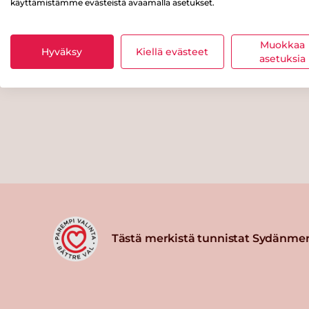
käyttämistämme evästeistä avaamalla asetukset.
Muokkaa
Hyväksy
Kiellä evästeet
asetuksia
Tästä merkistä tunnistat Sydänmer