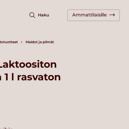
Ammattilaisille
Haku
totuotteet
Maidot ja piimät
 Laktoositon
1 l rasvaton