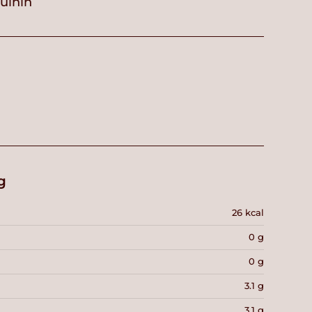
vuihin
g
26 kcal
0 g
0 g
3.1 g
3.1 g