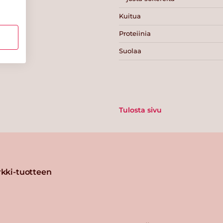
Kuitua
Proteiinia
Suolaa
Tulosta sivu
kki-tuotteen