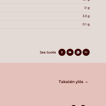
0 g
3.3 g
0.1 g
Jaa tuote
Takaisin ylös