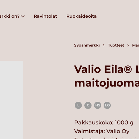
rkki on?
Ravintolat
Ruokaideoita
Sydänmerkki
Tuotteet
Mai
Valio Eila®
maitojuoma 
L
G
HS
LO
Pakkauskoko: 1000 g
Valmistaja:
Valio Oy