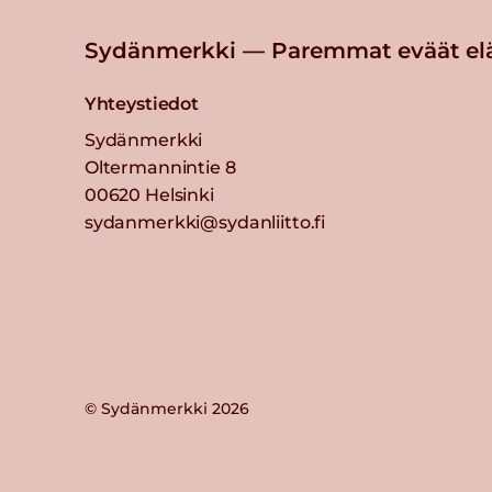
Sydänmerkki — Paremmat eväät el
Yhteystiedot
Sydänmerkki
Oltermannintie 8
00620 Helsinki
sydanmerkki@sydanliitto.fi
© Sydänmerkki 2026