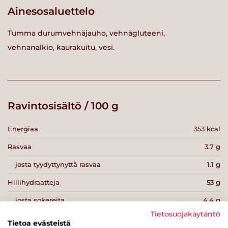
Ainesosaluettelo
Tumma durumvehnäjauho, vehnägluteeni,
vehnänalkio, kaurakuitu, vesi.
Ravintosisältö / 100 g
Energiaa
353 kcal
Rasvaa
3.7 g
josta tyydyttynyttä rasvaa
1.1 g
Hiilihydraatteja
53 g
josta sokereita
4.4 g
Tietosuojakäytäntö
Kuitua
6 g
Tietoa evästeistä