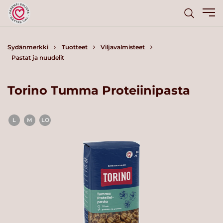
Sydänmerkki
Tuotteet
Viljavalmisteet
Pastat ja nuudelit
Torino Tumma Proteiinipasta
L
M
LO