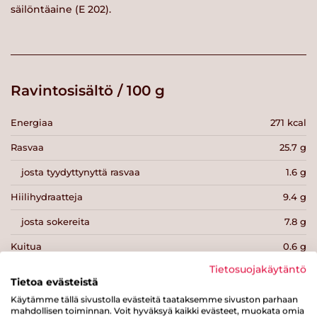
säilöntäaine (E 202).
Ravintosisältö / 100 g
Energiaa
271 kcal
Rasvaa
25.7 g
josta tyydyttynyttä rasvaa
1.6 g
Hiilihydraatteja
9.4 g
josta sokereita
7.8 g
Kuitua
0.6 g
Tietosuojakäytäntö
Proteiinia
0.8 g
Tietoa evästeistä
Suolaa
0.9 g
Käytämme tällä sivustolla evästeitä taataksemme sivuston parhaan
mahdollisen toiminnan. Voit hyväksyä kaikki evästeet, muokata omia