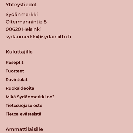
Yhteystiedot
Sydänmerkki
Oltermannintie 8
00620 Helsinki
sydanmerkki@sydanliitto.fi
Kuluttajille
Reseptit
Tuotteet
Ravintolat
Ruokaideoita
Mikä Sydänmerkki on?
Tietosuojaseloste
Tietoa evästeistä
Ammattilaisille