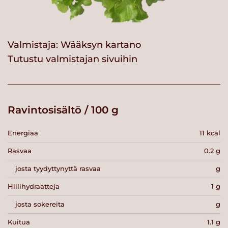
Valmistaja:
Wääksyn kartano
Tutustu valmistajan sivuihin
Ravintosisältö / 100 g
Energiaa
11 kcal
Rasvaa
0.2 g
josta tyydyttynyttä rasvaa
g
Hiilihydraatteja
1 g
josta sokereita
g
Kuitua
1.1 g