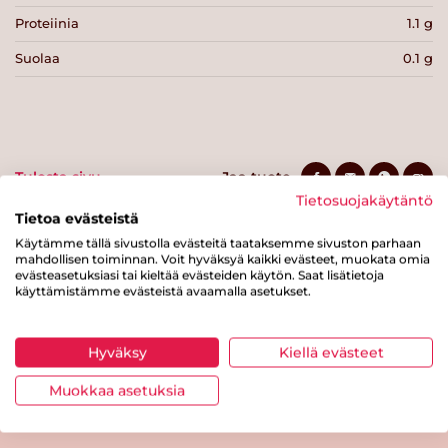
Proteiinia
1.1 g
Suolaa
0.1 g
Tulosta sivu
Jaa tuote
Tietosuojakäytäntö
Tietoa evästeistä
Käytämme tällä sivustolla evästeitä taataksemme sivuston parhaan
mahdollisen toiminnan. Voit hyväksyä kaikki evästeet, muokata omia
evästeasetuksiasi tai kieltää evästeiden käytön. Saat lisätietoja
käyttämistämme evästeistä avaamalla asetukset.
Hyväksy
Kiellä evästeet
Tästä merkistä tunnistat
Sydänmerkki-tuotteen
Muokkaa asetuksia
Takaisin ylös