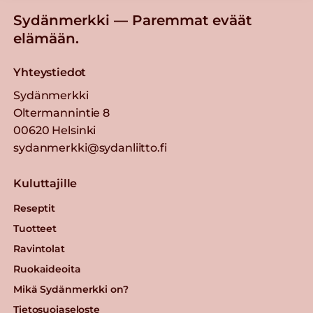
Sydänmerkki — Paremmat eväät
elämään.
Yhteystiedot
Sydänmerkki
Oltermannintie 8
00620 Helsinki
sydanmerkki@sydanliitto.fi
Kuluttajille
Reseptit
Tuotteet
Ravintolat
Ruokaideoita
Mikä Sydänmerkki on?
Tietosuojaseloste