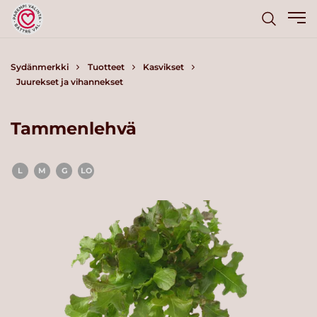
Sydänmerkki
Tuotteet
Kasvikset
Juurekset ja vihannekset
Tammenlehvä
L
M
G
LO