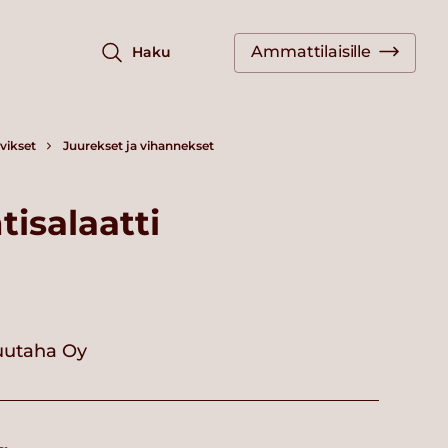
Ammattilaisille
Haku
vikset
Juurekset ja vihannekset
isalaatti
uutaha Oy