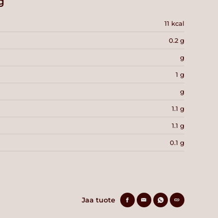
g
11 kcal
0.2 g
g
1 g
g
1.1 g
1.1 g
0.1 g
Jaa tuote