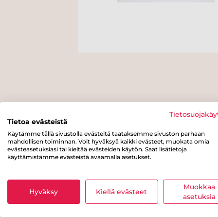
Tietosuojakäy
Tietoa evästeistä
Käytämme tällä sivustolla evästeitä taataksemme sivuston parhaan
mahdollisen toiminnan. Voit hyväksyä kaikki evästeet, muokata omia
evästeasetuksiasi tai kieltää evästeiden käytön. Saat lisätietoja
käyttämistämme evästeistä avaamalla asetukset.
Muokkaa
Hyväksy
Kiellä evästeet
asetuksia