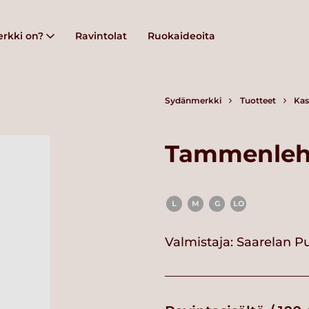
rkki on?
Ravintolat
Ruokaideoita
Sydänmerkki
Tuotteet
Kas
Tammenleht
L
M
G
LO
Valmistaja:
Saarelan P