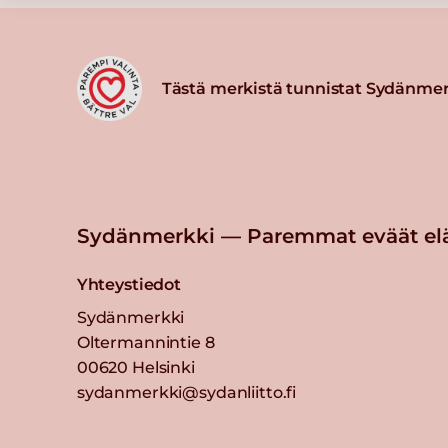
Tästä merkistä tunnistat Sydänmer
Sydänmerkki — Paremmat eväät el
Yhteystiedot
Sydänmerkki
Oltermannintie 8
00620 Helsinki
sydanmerkki@sydanliitto.fi