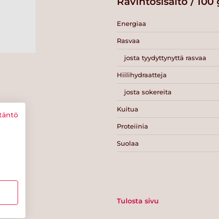
Ravintosisältö / 100 
Energiaa
Rasvaa
josta tyydyttynyttä rasvaa
Hiilihydraatteja
josta sokereita
Kuitua
täntö
Proteiinia
Suolaa
Tulosta sivu