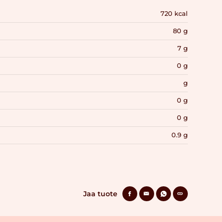
720 kcal
80 g
7 g
0 g
g
0 g
0 g
0.9 g
Jaa tuote