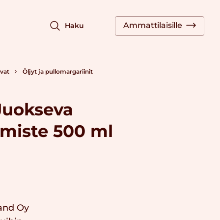
Ammattilaisille
Haku
vat
Öljyt ja pullomargariinit
Juokseva
lmiste 500 ml
and Oy