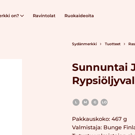
rkki on?
Ravintolat
Ruokaideoita
Sydänmerkki
Tuotteet
Ras
Sunnuntai 
Rypsiöljyva
L
M
G
LO
Pakkauskoko: 467 g
Valmistaja:
Bunge Finl