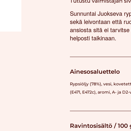
Tutustu valmistajan si
Sunnuntai Juokseva ryps
sekä leivontaan että r
ansiosta sitä ei tarvitse
helposti taikinaan.
Ainesosaluettelo
Rypsiöljy (78%), vesi, kovetet
(E471, E472c), aromi, A- ja D2-
Ravintosisältö / 100 