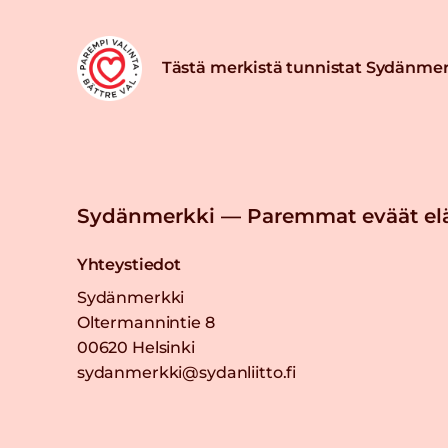
Tästä merkistä tunnistat Sydänmer
Sydänmerkki — Paremmat eväät el
Yhteystiedot
Sydänmerkki
Oltermannintie 8
00620 Helsinki
sydanmerkki@sydanliitto.fi