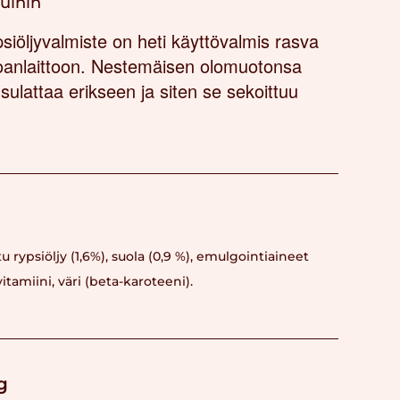
vuihin
iöljyvalmiste on heti käyttövalmis rasva
uoanlaittoon. Nestemäisen olomuotonsa
 sulattaa erikseen ja siten se sekoittuu
tu rypsiöljy (1,6%), suola (0,9 %), emulgointiaineet
vitamiini, väri (beta-karoteeni).
g