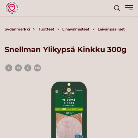
Sydänmerkki
Tuotteet
Lihavalmisteet
Leivänpäälliset
Snellman Ylikypsä Kinkku 300g
L
M
G
HS