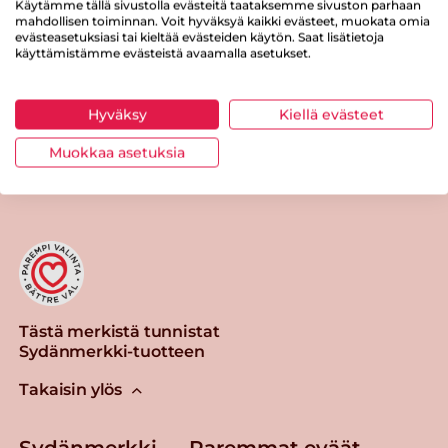
Käytämme tällä sivustolla evästeitä taataksemme sivuston parhaan
mahdollisen toiminnan. Voit hyväksyä kaikki evästeet, muokata omia
Suolaa
1.8 g
evästeasetuksiasi tai kieltää evästeiden käytön. Saat lisätietoja
käyttämistämme evästeistä avaamalla asetukset.
Hyväksy
Kiellä evästeet
Tulosta sivu
Jaa tuote
Muokkaa asetuksia
Tästä merkistä tunnistat
Sydänmerkki-tuotteen
Takaisin ylös
Sydänmerkki — Paremmat eväät