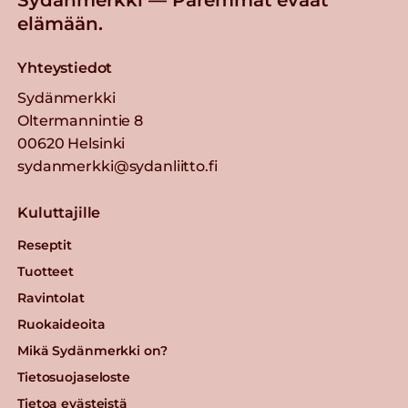
elämään.
Yhteystiedot
Sydänmerkki
Oltermannintie 8
00620 Helsinki
sydanmerkki@sydanliitto.fi
Kuluttajille
Reseptit
Tuotteet
Ravintolat
Ruokaideoita
Mikä Sydänmerkki on?
Tietosuojaseloste
Tietoa evästeistä