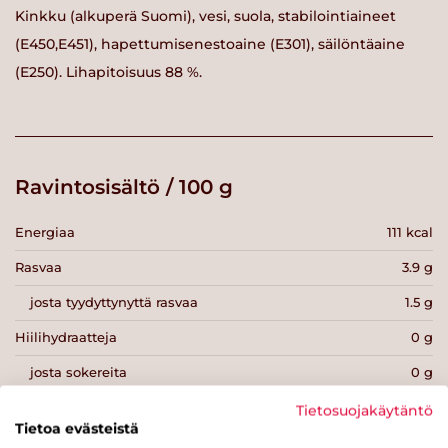
Kinkku (alkuperä Suomi), vesi, suola, stabilointiaineet
(E450,E451), hapettumisenestoaine (E301), säilöntäaine
(E250). Lihapitoisuus 88 %.
Ravintosisältö / 100 g
Energiaa
111 kcal
Rasvaa
3.9 g
josta tyydyttynyttä rasvaa
1.5 g
Hiilihydraatteja
0 g
josta sokereita
0 g
Kuitua
0 g
Tietosuojakäytäntö
Tietoa evästeistä
Proteiinia
19 g