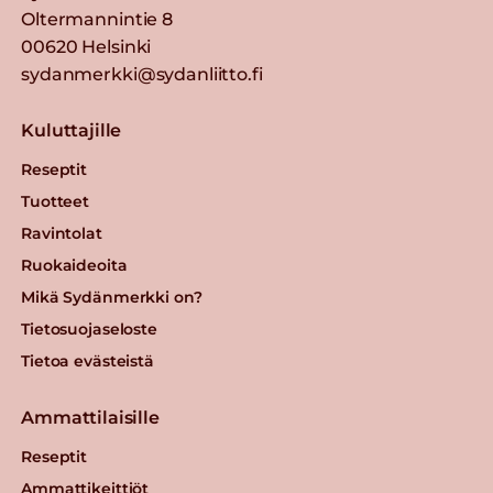
Oltermannintie 8
00620 Helsinki
sydanmerkki@sydanliitto.fi
Kuluttajille
Reseptit
Tuotteet
Ravintolat
Ruokaideoita
Mikä Sydänmerkki on?
Tietosuojaseloste
Tietoa evästeistä
Ammattilaisille
Reseptit
Ammattikeittiöt