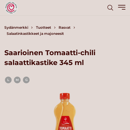
Sydänmerkki
Tuotteet
Rasvat
Salaatinkastikkeet ja majoneesit
Saarioinen Tomaatti-chili
salaattikastike 345 ml
L
M
G