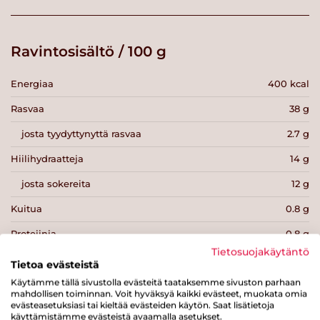
Ravintosisältö / 100 g
Energiaa
400 kcal
Rasvaa
38 g
josta tyydyttynyttä rasvaa
2.7 g
Hiilihydraatteja
14 g
josta sokereita
12 g
Kuitua
0.8 g
Proteiinia
0.8 g
Tietosuojakäytäntö
Suolaa
0.7 g
Tietoa evästeistä
Käytämme tällä sivustolla evästeitä taataksemme sivuston parhaan
mahdollisen toiminnan. Voit hyväksyä kaikki evästeet, muokata omia
evästeasetuksiasi tai kieltää evästeiden käytön. Saat lisätietoja
käyttämistämme evästeistä avaamalla asetukset.