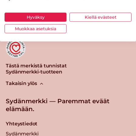
Tulosta sivu
Jaa tuote
Hyväksy
Kiellä evästeet
Muokkaa asetuksia
Tästä merkistä tunnistat
Sydänmerkki-tuotteen
Takaisin ylös
Sydänmerkki — Paremmat eväät
elämään.
Yhteystiedot
Sydänmerkki