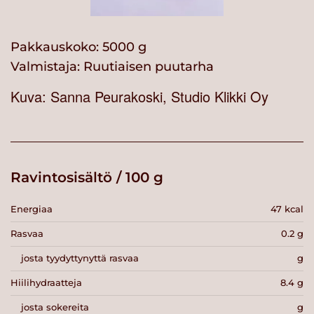
Pakkauskoko: 5000 g
Valmistaja:
Ruutiaisen puutarha
Kuva: Sanna Peurakoski, Studio Klikki Oy
Ravintosisältö / 100 g
Energiaa
47 kcal
Rasvaa
0.2 g
josta tyydyttynyttä rasvaa
g
Hiilihydraatteja
8.4 g
josta sokereita
g