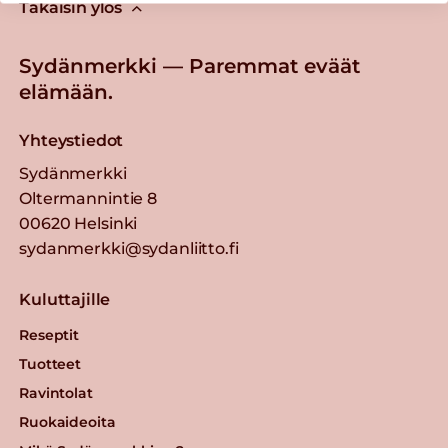
Takaisin ylös
Sydänmerkki — Paremmat eväät
elämään.
Yhteystiedot
Sydänmerkki
Oltermannintie 8
00620 Helsinki
sydanmerkki@sydanliitto.fi
Kuluttajille
Reseptit
Tuotteet
Ravintolat
Ruokaideoita