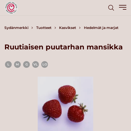
Sydänmerkki
Tuotteet
Kasvikset
Hedelmät ja marjat
Ruutiaisen puutarhan mansikka
L
M
G
VL
LO