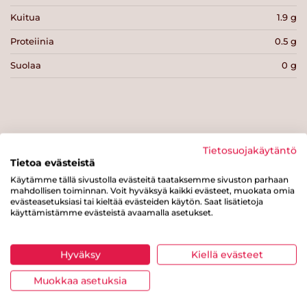
Kuitua
1.9 g
Proteiinia
0.5 g
Suolaa
0 g
Tulosta sivu
Jaa tuote
Tietosuojakäytäntö
Tietoa evästeistä
Käytämme tällä sivustolla evästeitä taataksemme sivuston parhaan
mahdollisen toiminnan. Voit hyväksyä kaikki evästeet, muokata omia
evästeasetuksiasi tai kieltää evästeiden käytön. Saat lisätietoja
käyttämistämme evästeistä avaamalla asetukset.
Hyväksy
Kiellä evästeet
Tästä merkistä tunnistat
Muokkaa asetuksia
Sydänmerkki-tuotteen