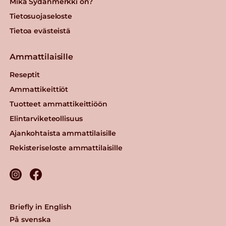
Mikä Sydänmerkki on?
Tietosuojaseloste
Tietoa evästeistä
Ammattilaisille
Reseptit
Ammattikeittiöt
Tuotteet ammattikeittiöön
Elintarviketeollisuus
Ajankohtaista ammattilaisille
Rekisteriseloste ammattilaisille
Briefly in English
På svenska