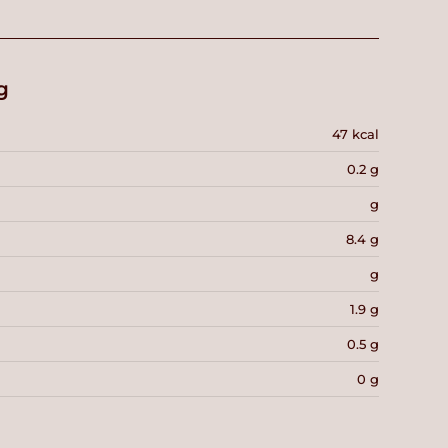
g
47 kcal
0.2 g
g
8.4 g
g
1.9 g
0.5 g
0 g