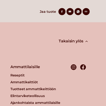
Jaa tuote
Takaisin ylös
Ammattilaisille
Reseptit
Ammattikeittiöt
Tuotteet ammattikeittiöön
Elintarviketeollisuus
Ajankohtaista ammattilaisille