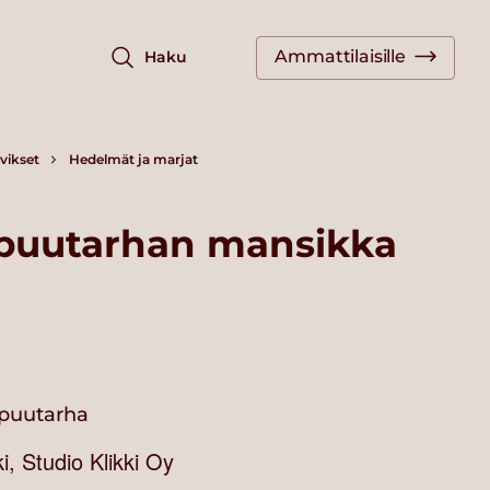
Ammattilaisille
Haku
vikset
Hedelmät ja marjat
 puutarhan mansikka
 puutarha
, Studio Klikki Oy