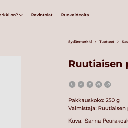
rkki on?
Ravintolat
Ruokaideoita
Sydänmerkki
Tuotteet
Kas
Ruutiaisen
L
M
G
VL
LO
Pakkauskoko: 250 g
Valmistaja:
Ruutiaisen
Kuva: Sanna Peurakoski