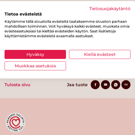
Hiilihydraatteja
11.9 g
Tietosuojakäytäntö
Tietoa evästeistä
josta sokereita
9.6 g
Käytämme tällä sivustolla evästeitä taataksemme sivuston parhaan
mahdollisen toiminnan. Voit hyväksyä kaikki evästeet, muokata omia
Kuitua
6.4 g
evästeasetuksiasi tai kieltää evästeiden käytön. Saat lisätietoja
käyttämistämme evästeistä avaamalla asetukset.
Proteiinia
0.3 g
Suolaa
0 g
Hyväksy
Kiellä evästeet
Muokkaa asetuksia
Tulosta sivu
Jaa tuote