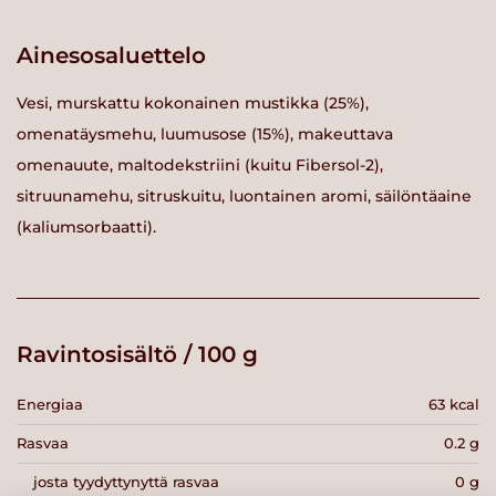
Ainesosaluettelo
Vesi, murskattu kokonainen mustikka (25%),
omenatäysmehu, luumusose (15%), makeuttava
omenauute, maltodekstriini (kuitu Fibersol-2),
sitruunamehu, sitruskuitu, luontainen aromi, säilöntäaine
(kaliumsorbaatti).
Ravintosisältö / 100 g
Energiaa
63 kcal
Rasvaa
0.2 g
josta tyydyttynyttä rasvaa
0 g