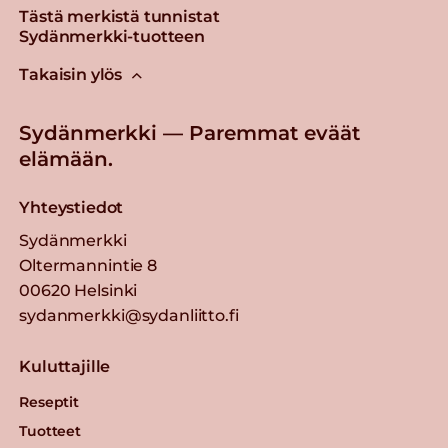
Tästä merkistä tunnistat
Sydänmerkki-tuotteen
Takaisin ylös
Sydänmerkki — Paremmat eväät
elämään.
Yhteystiedot
Sydänmerkki
Oltermannintie 8
00620 Helsinki
sydanmerkki@sydanliitto.fi
Kuluttajille
Reseptit
Tuotteet