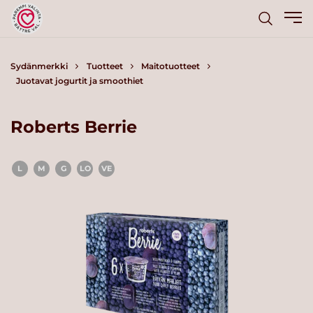
Sydänmerkki
Tuotteet
Maitotuotteet
Juotavat jogurtit ja smoothiet
Roberts Berrie
L
M
G
LO
VE