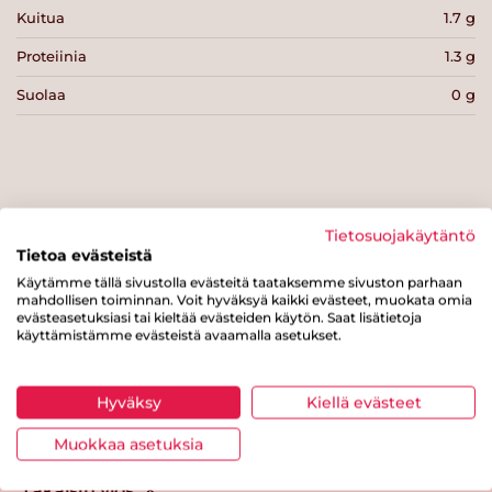
Kuitua
1.7 g
Proteiinia
1.3 g
Suolaa
0 g
Tulosta sivu
Jaa tuote
Tietosuojakäytäntö
Tietoa evästeistä
Käytämme tällä sivustolla evästeitä taataksemme sivuston parhaan
mahdollisen toiminnan. Voit hyväksyä kaikki evästeet, muokata omia
evästeasetuksiasi tai kieltää evästeiden käytön. Saat lisätietoja
käyttämistämme evästeistä avaamalla asetukset.
Hyväksy
Kiellä evästeet
Tästä merkistä tunnistat
Muokkaa asetuksia
Sydänmerkki-tuotteen
Takaisin ylös