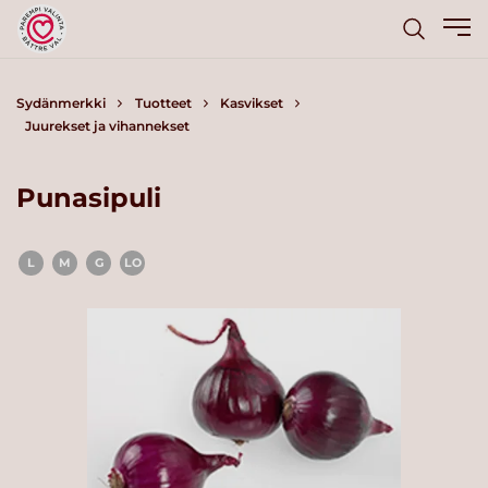
Sydänmerkki
Tuotteet
Kasvikset
Juurekset ja vihannekset
Punasipuli
L
M
G
LO