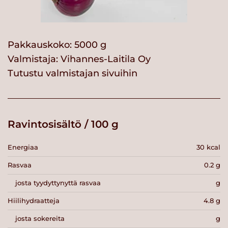
Pakkauskoko: 5000 g
Valmistaja:
Vihannes-Laitila Oy
Tutustu valmistajan sivuihin
Ravintosisältö / 100 g
Energiaa
30 kcal
Rasvaa
0.2 g
josta tyydyttynyttä rasvaa
g
Hiilihydraatteja
4.8 g
josta sokereita
g