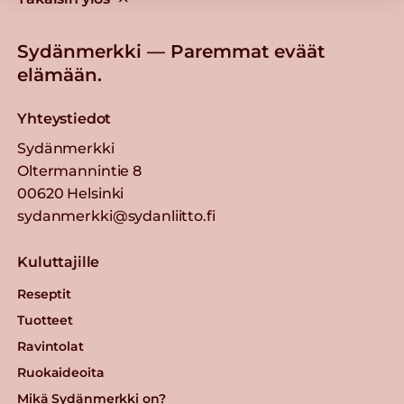
Sydänmerkki — Paremmat eväät
elämään.
Yhteystiedot
Sydänmerkki
Oltermannintie 8
00620 Helsinki
sydanmerkki@sydanliitto.fi
Kuluttajille
Reseptit
Tuotteet
Ravintolat
Ruokaideoita
Mikä Sydänmerkki on?