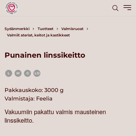
Sydänmerkki
Tuotteet
Valmisruoat
Valmiit ateriat, keitot ja kastikkeet
Punainen linssikeitto
L
M
G
LO
Pakkauskoko: 3000 g
Valmistaja:
Feelia
Vakuumiin pakattu valmis mausteinen
linssikeitto.