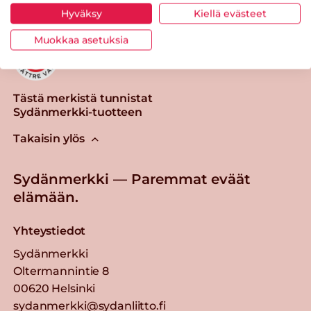
Hyväksy
Kiellä evästeet
Muokkaa asetuksia
Tästä merkistä tunnistat
Sydänmerkki-tuotteen
Takaisin ylös
Sydänmerkki — Paremmat eväät
elämään.
Yhteystiedot
Sydänmerkki
Oltermannintie 8
00620 Helsinki
sydanmerkki@sydanliitto.fi