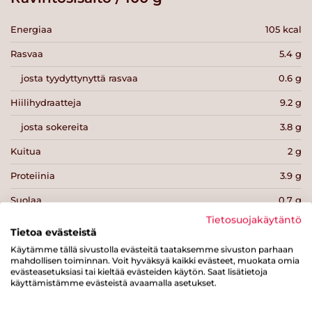
Energiaa
105 kcal
Rasvaa
5.4 g
josta tyydyttynyttä rasvaa
0.6 g
Hiilihydraatteja
9.2 g
josta sokereita
3.8 g
Kuitua
2 g
Proteiinia
3.9 g
Suolaa
0.7 g
Tietosuojakäytäntö
Tietoa evästeistä
Käytämme tällä sivustolla evästeitä taataksemme sivuston parhaan
mahdollisen toiminnan. Voit hyväksyä kaikki evästeet, muokata omia
evästeasetuksiasi tai kieltää evästeiden käytön. Saat lisätietoja
Tulosta sivu
Jaa tuote
käyttämistämme evästeistä avaamalla asetukset.