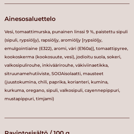
Ainesosaluettelo
Vesi, tomaattimurska, punainen linssi 9 %, paistettu sipuli
(sipuli, rypsiöljy), rapsiöljy, aromiöljy [rypsiöljy,
emulgointiaine (E322), aromi, väri (E160a)], tomaattipyree,
kookoskerma (kookosuute, vesi), jodioitu suola, sokeri,
valkosipulirouhe, inkiväärirouhe, väkiviinaetikka,
sitruunamehutiiviste, SOIJAisolaatti, mausteet
(juustokumina, chili, paprika, korianteri, kumina,
kurkuma, oregano, sipuli, valkosipuli, cayennepippuri,
mustapippuri, timjami)
Ravintosisältö / 100 g