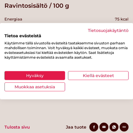
Ravintosisältö / 100 g
Energiaa
75 kcal
Rasvaa
2.7 g
Tietosuojakäytäntö
Tietoa evästeistä
josta tyydyttynyttä rasvaa
0.4 g
Käytämme tällä sivustolla evästeitä taataksemme sivuston parhaan
mahdollisen toiminnan. Voit hyväksyä kaikki evästeet, muokata omia
Hiilihydraatteja
4.4 g
evästeasetuksiasi tai kieltää evästeiden käytön. Saat lisätietoja
käyttämistämme evästeistä avaamalla asetukset.
josta sokereita
0.6 g
Kuitua
0.3 g
Hyväksy
Kiellä evästeet
Proteiinia
8.6 g
Muokkaa asetuksia
Suolaa
0.8 g
Tulosta sivu
Jaa tuote