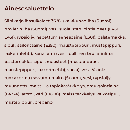
Ainesosaluettelo
Siipikarjalihasuikaleet 36 % (kalkkunanliha (Suomi),
broilerinliha (Suomi), vesi, suola, stabilointiaineet (E450,
E451), rypsiöljy, hapettumisenesoaine (E301), palsternakka,
sipuli, säilöntäaine (E250), maustepippuri, mustapippuri,
laakerinlehti), kanaliemi (vesi, luullinen broilerinliha,
palsternakka, sipuli, mausteet (mustapippuri,
maustepippuri, laakerinlehti), suola), vesi, Valio®
ruokakerma (rasvaton maito (Suomi), vesi, rypsiöljy,
muunnettu maissi- ja tapiokatärkkelys, emulgointiaine
(E472e), aromi, väri (E160a)), maissitärkkelys, valkosipuli,
mustapippuri, oregano.